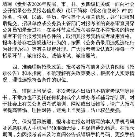
填写《贵州省2026年度省、市、县、乡四级机关统一面向社会
公开招录公务员报名信息表》(以下简称《报名信息表》)中的
姓名、性别、民族、学历、学位等个人相关信息，并仔细核对
后提交。招录单位或公务员主管部门对报考者的资格审查贯穿
公务员招录全过程，在各环节发现报考者存在不得报考的情形
或者不符合报考资格条件的，取消其报考资格或者录用资格。
报考者若存在违规违纪行为的，按照《公务员录用违规违纪行
为处理办法》等有关规定处理。广大报考者应认真对待每一个
招录环节，诚信报名、诚信考试、诚信履约。
四、准确理解招录政策。报考者报考前务必认真阅读《招
录公告》和本指南，准确理解有关政策要求，根据个人实际情
况，理性选报符合条件的职位。
五、谨防上当受骗。本次考试不出版也不指定考试辅导用
书，不举办也不委托任何机构或个人举办考试辅导培训班。对
于社会上有关公务员考试培训、网站或出版物等，请广大报考
者提高警惕、理性对待，避免上当受骗，防止权益受损。
六、保持通讯畅通。报考者在报名时填写的本人手机号码
及紧急联系人手机号码须准确无误，并保持通讯畅通。在招录
期间，如因报考者未及时查阅公告或错填手机号码、更换手机