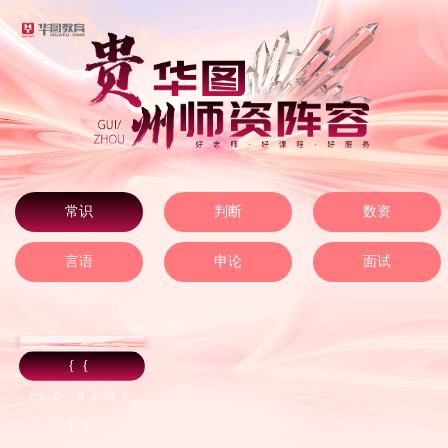
常识
判断
数资
言语
申论
面试
{{
tec.name
}}