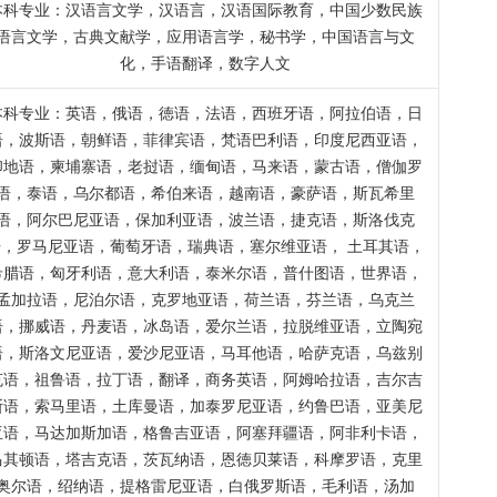
本科专业：汉语言文学，汉语言，汉语国际教育，中国少数民族
语言文学，古典文献学，应用语言学，秘书学，中国语言与文
化，手语翻译，数字人文
本科专业：英语，俄语，徳语，法语，西班牙语，阿拉伯语，日
语，波斯语，朝鲜语，菲律宾语，梵语巴利语，印度尼西亚语，
印地语，柬埔寨语，老挝语，缅甸语，马来语，蒙古语，僧伽罗
语，泰语，乌尔都语，希伯来语，越南语，豪萨语，斯瓦希里
语，阿尔巴尼亚语，保加利亚语，波兰语，捷克语，斯洛伐克
语，罗马尼亚语，葡萄牙语，瑞典语，塞尔维亚语， 土耳其语，
希腊语，匈牙利语，意大利语，泰米尔语，普什图语，世界语，
孟加拉语，尼泊尔语，克罗地亚语，荷兰语，芬兰语，乌克兰
语，挪威语，丹麦语，冰岛语，爱尔兰语，拉脱维亚语，立陶宛
语，斯洛文尼亚语，爱沙尼亚语，马耳他语，哈萨克语，乌兹别
克语，祖鲁语，拉丁语，翻译，商务英语，阿姆哈拉语，吉尔吉
斯语，索马里语，土库曼语，加泰罗尼亚语，约鲁巴语，亚美尼
亚语，马达加斯加语，格鲁吉亚语，阿塞拜疆语，阿非利卡语，
马其顿语，塔吉克语，茨瓦纳语，恩徳贝莱语，科摩罗语，克里
奥尔语，绍纳语，提格雷尼亚语，白俄罗斯语，毛利语，汤加