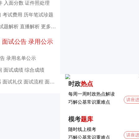
件
入面分数
证件照处理
口
考试费用
历年笔试珍题
试题解析
直播解析
更多试题
）面试公告
录用公示
告
录用名单公示
间
面试成绩
综合成绩
器
面试礼仪
面试流程
面试分阶段教学
时政
热点
每周一周时政热点解读
讲座
巧解公基常识重难点
模考
题库
随时线上模考
讲座
巧解公基常识重难点