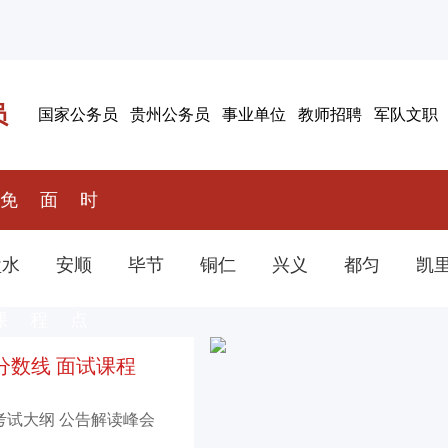
员
国家公务员
贵州公务员
事业单位
教师招聘
军队文职
免
面
时
费网
授课
政热
盘水
安顺
毕节
铜仁
兴义
都匀
凯
课
程
点
分数线
面试课程
考试大纲
公告解读峰会