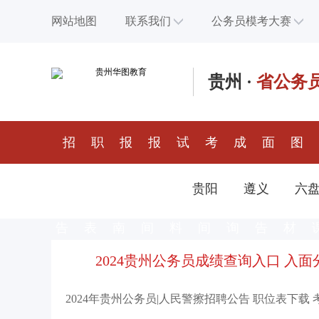
网站地图
联系我们
公务员模考大赛
贵州
·
省公务
招
职
报
报
试
考
成
面
图
考公
位
考指
名时
题资
试时
绩查
试公
书教
贵阳
遵义
六
告
表
南
间
料
间
询
告
材
2024贵州公务员成绩查询入口
入面
2024年贵州公务员|人民警擦招聘公告
职位表下载