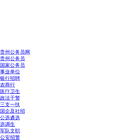
贵州公务员网
贵州公务员
国家公务员
事业单位
银行招聘
农商行
医疗卫生
政法干警
三支一扶
国企及社招
公选遴选
选调生
军队文职
公安招警