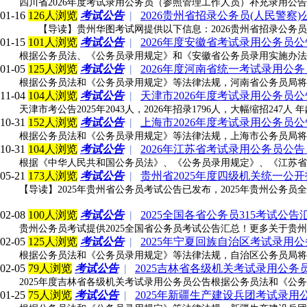
四川省2026年度考试录用公务员（参照管理工作人员）补充录用公
01-16
126人浏览
考试公告
|
2026贵州省招录公务员(人民警察)
【导读】贵州华图考试网提供以下信息：2026贵州省招录公务员(人
01-15
101人浏览
考试公告
|
2026年度安徽省考试录用公务员公告
根据公务员法、《公务员录用规定》和《安徽省公务员录用实施办法
01-05
125人浏览
考试公告
|
2026年度河南省统一考试录用公务员
根据公务员法和《公务员录用规定》等法律法规，河南省公务员局将
11-04
104人浏览
考试公告
|
天津市2026年度考试录用公务员公告
天津市考公告2025年2043人，2026年招录1796人，大幅缩招247人 年龄
10-31
152人浏览
考试公告
|
上海市2026年度考试录用公务员公
根据公务员法和《公务员录用规定》等法律法规，上海市公务员局将
10-31
104人浏览
考试公告
|
2026年江苏省考试录用公务员公告（
根据《中华人民共和国公务员法》、《公务员录用规定》、《江苏省
05-21
173人浏览
考试公告
|
贵州省2025年度四级机关统一公
【导读】2025年贵州省公务员考试公告已发布，2025年贵州公务员全
02-08
100人浏览
考试公告
|
2025全国各省公务员315考试公
贵州公务员考试提供2025全国省公务员考试公告汇总！更多关于贵州
02-05
125人浏览
考试公告
|
2025年宁夏回族自治区考试录用公
根据公务员法和《公务员录用规定》等法律法规，自治区公务员局将
02-05
79人浏览
考试公告
|
2025吉林省各级机关考试录用公务员公
2025年度吉林省各级机关考试录用公务员公告根据公务员法和《公
01-25
75人浏览
考试公告
|
2025年新疆生产建设兵团考试录用