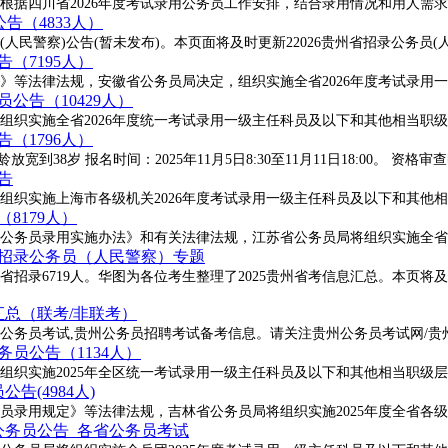
告根据四川省2026年度考试录用公务员工作安排，结合录用情况和用人需
公告（4833人）
民警察)公告(暂未发布)。本页面将及时更新22026贵州省招录公务员(
（7195人）
》等法律法规，安徽省公务员局决定，组织实施全省2026年度考试录用
公告（10429人）
组织实施全省2026年度统一考试录用一级主任科员及以下和其他相当职
（1796人）
放宽到38岁 报名时间：2025年11月5日8:30至11月11日18:00。 资格审查
告
组织实施上海市各级机关2026年度考试录用一级主任科员及以下和其他
8179人）
公务员录用实施办法》和有关法律法规，江苏省公务员局将组织实施全省2
开招录公务员（人民警察）专题
省招录6719人。华图为各位考生整理了2025贵州省考信息汇总。本页将及
告汇总（联考/非联考）
公务员考试,贵州公务员招聘考试备考信息。请关注贵州公务员考试网/贵州
务员公告（1134人）
组织实施2025年全区统一考试录用一级主任科员及以下和其他相当职级
告(4984人)
务员录用规定》等法律法规，吉林省公务员局将组织实施2025年度全省各
公务员公告_各省公务员考试