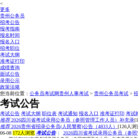
<
更多
贵州公务员
招考公告
报考指南
报名时间
报名入口
招考职位
考试大纲
准考证打印
成绩查询
面试公告
录用公示
政策法规
您当前位置：
公务员考试网
贵州人事考试
>
贵州公务员考试
>
考试公告
考试公告
考试大纲
职位表
考试通知
报名入口
准考证打印
考试
推荐
2026四川省考试录用公务员（参照管理工作人员）补充录
[
推荐
2026贵州省招录公务员(人民警察)公告（4833人）
[126人浏览
06-08
172人浏览
考试公告
|
2026四川省考试录用公务员（参