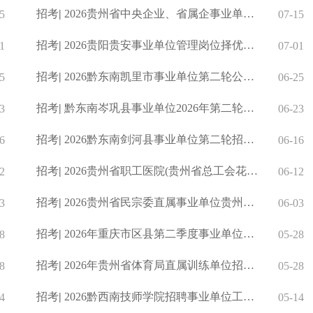
招考
|
2026贵州省中央企业、省属企事业单位接收退役士兵安置岗位计划
5
07-15
招考
|
2026贵阳贵安事业单位管理岗位择优安置安排工作退役士兵公告（
1
07-01
招考
|
2026黔东南凯里市事业单位第二轮公开招聘工作人员简章（131人
5
06-25
招考
|
黔东南岑巩县事业单位2026年第二轮公开招聘工作人员（98人）
3
06-23
招考
|
2026黔东南剑河县事业单位第二轮招聘工作人员简章（50人）
6
06-16
招考
|
2026贵州省职工医院(贵州省总工会花溪职工疗养院)第二批招聘事
2
06-12
招考
|
2026贵州省民宗委直属事业单位贵州省民族歌舞团招聘专业技术工
3
06-03
招考
|
2026年重庆市区县第二季度事业单位招聘工作人员公告（2179人）
8
05-28
招考
|
2026年贵州省体育局直属训练单位招聘优秀运动员实施方案
8
05-28
招考
|
2026黔西南技师学院招聘事业单位工作人员简章（14人）
4
05-14