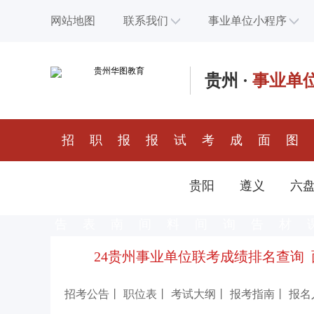
网站地图
联系我们
事业单位小程序
贵州
·
事业单
招
职
报
报
试
考
成
面
图
考公
位
考指
名时
题资
试时
绩查
试公
书教
贵阳
遵义
六
告
表
南
间
料
间
询
告
材
24贵州事业单位联考成绩排名查询
招考公告
丨
职位表
丨
考试大纲
丨
报考指南
丨
报名