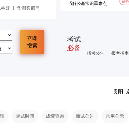
讲
巧解公基常识重难点
线答疑
丨
华图客服号
立即
考试
搜索
必备
招考公告
报考指南
贵阳
印
笔试时间
成绩查询
面试公告
录用公示