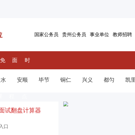
位
国家公务员
贵州公务员
事业单位
教师招聘
免
面
时
费网
授课
政热
盘水
安顺
毕节
铜仁
兴义
都匀
凯
课
程
点
面试翻盘计算器
入口