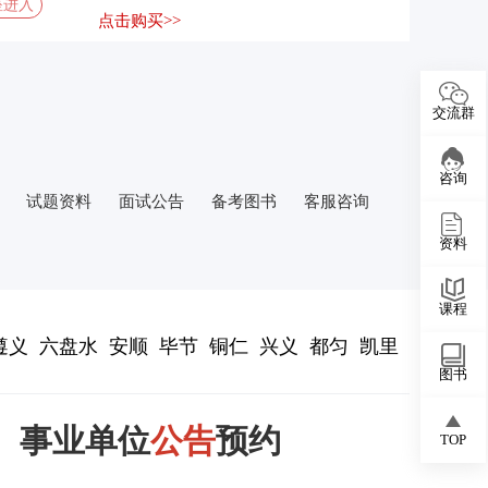
座进入
点击购买>>
交流群
咨询
试题资料
面试公告
备考图书
客服咨询
资料
课程
遵义
六盘水
安顺
毕节
铜仁
兴义
都匀
凯里
图书
事业单位
公告
预约
TOP