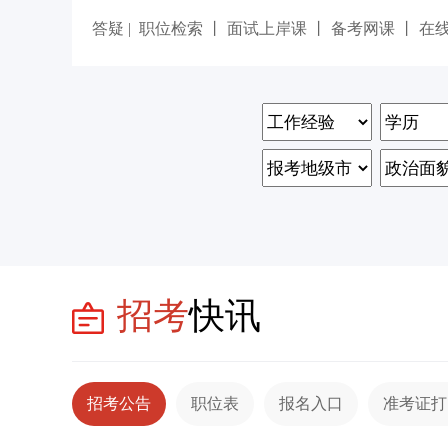
答疑
|
职位检索
丨
面试上岸课
丨
备考网课
丨
在
招考
快讯
招考公告
职位表
报名入口
准考证打