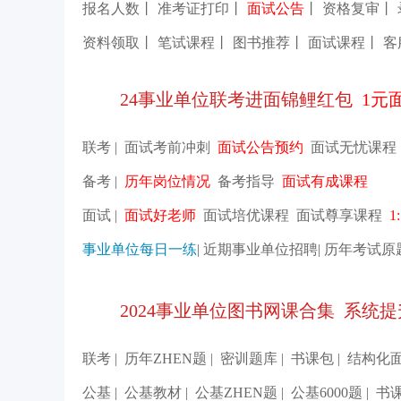
报名人数
丨
准考证打印
丨
面试公告
丨
资格复审
丨
资料领取
丨
笔试课程
丨
图书推荐
丨
面试课程
丨
客
24事业单位联考进面锦鲤红包
1元
联考
|
面试考前冲刺
面试公告预约
面试无忧课程
备考
|
历年岗位情况
备考指导
面试有成课程
面试
|
面试好老师
面试培优课程
面试尊享课程
1
事业单位每日一练
|
近期事业单位招聘
|
历年考试原
2024事业单位图书网课合集
系统提
联考
|
历年ZHEN题
|
密训题库
|
书课包
|
结构化
公基
|
公基教材
|
公基ZHEN题
|
公基6000题
|
书