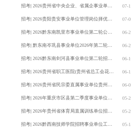
招考
|
2026贵州省中央企业、省属企事业单位接收退役士兵安置岗位计划
07-1
招考
|
2026贵阳贵安事业单位管理岗位择优安置安排工作退役士兵公告（
07-0
招考
|
2026黔东南凯里市事业单位第二轮公开招聘工作人员简章（131人
06-2
招考
|
黔东南岑巩县事业单位2026年第二轮公开招聘工作人员（98人）
06-2
招考
|
2026黔东南剑河县事业单位第二轮招聘工作人员简章（50人）
06-1
招考
|
2026贵州省职工医院(贵州省总工会花溪职工疗养院)第二批招聘事
06-1
招考
|
2026贵州省民宗委直属事业单位贵州省民族歌舞团招聘专业技术工
06-0
招考
|
2026年重庆市区县第二季度事业单位招聘工作人员公告（2179人）
05-2
招考
|
2026年贵州省体育局直属训练单位招聘优秀运动员实施方案
05-2
招考
|
2026黔西南技师学院招聘事业单位工作人员简章（14人）
05-1