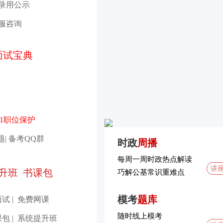
录用公示
服咨询
面试宝典
:1职位保护
题
|
备考QQ群
时政
周播
每周一周时政热点解读
讲
升班
书课包
巧解公基常识重难点
模考
题库
面试
|
免费网课
随时线上模考
课包
|
系统提升班