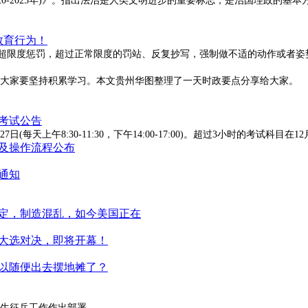
2020-2025年)》。指出法治是人类文明进步的重要标志，是治国理政的
教育行为！
二是超限度惩罚，超过正常限度的罚站、反复抄写，强制做不适的动作或者
大家要坚持积累学习。本文贵州华图整理了一天时政要点分享给大家。
生考试公告
(每天上午8:30-11:30，下午14:00-17:00)。超过3小时的考试科目在12
间及操作流程公布
通知
定，制造混乱，如今美国正在
大选对决，即将开幕！
以随便出去摆地摊了？
生征兵工作作出部署