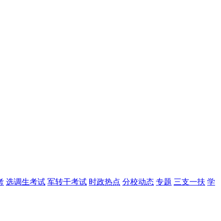
考
选调生考试
军转干考试
时政热点
分校动态
专题
三支一扶
学