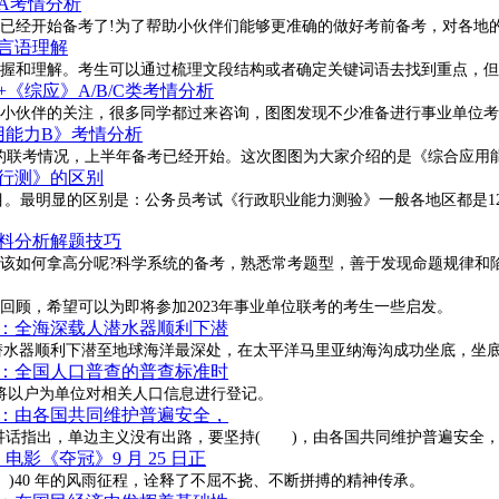
A考情分析
生已经开始备考了!为了帮助小伙伴们能够更准确的做好考前备考，对各地
言语理解
握和理解。考生可以通过梳理文段结构或者确定关键词语去找到重点，但
《综应》A/B/C类考情分析
很多小伙伴的关注，很多同学都过来咨询，图图发现不少准备进行事业单位
用能力B》考情分析
年的联考情况，上半年备考已经开始。这次图图为大家介绍的是《综合应用
行测》的区别
。最明显的区别是：公务员考试《行政职业能力测验》一般各地区都是120
资料分析解题技巧
该如何拿高分呢?科学系统的备考，熟悉常考题型，善于发现命题规律和
的回顾，希望可以为即将参加2023年事业单位联考的考生一些启发。
点：全海深载人潜水器顺利下潜
”号全海深载人潜水器顺利下潜至地球海洋最深处，在太平洋马里亚纳海沟成功坐底，坐底深
点：全国人口普查的普查标准时
日零时，将以户为单位对相关人口信息进行登记。
点：由各国共同维护普遍安全，
纪念峰会上的讲话指出，单边主义没有出路，要坚持( )，由各国共同维护普遍安
电影《夺冠》9 月 25 日正
( )40 年的风雨征程，诠释了不屈不挠、不断拼搏的精神传承。