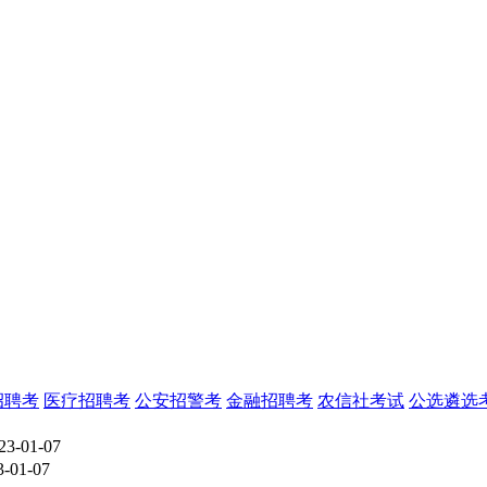
招聘考
医疗招聘考
公安招警考
金融招聘考
农信社考试
公选遴选
3-01-07
-01-07