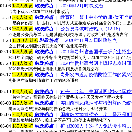
1.2021年1月10日电，近日，中共中央印发了《法治中国建设规划(
01-06
180人浏览
时政热点
|
2020年12月时事政治
点击下载>>>2020年12月时事政治
12-30
306人浏览
时政热点
|
教育部：禁止中小学教师7类不当
一是身体伤害，以击打、刺扎等方式直接造成身体痛苦的体罚;||
12-16
360人浏览
时政热点
|
公务员考试时政热点（12.16）
不论是公务员考试，还是其他公职类考试，时政常识都是必考内容，
11-23
12780人浏览
时政热点
|
2020年11月23日时政热点
全国精神文明建设表彰大会20日在北京举行。
09-18
185人浏览
时政热点
|
2021年贵州省全国硕士研究生招
2021年全国硕士研究生招生考试初试时间为：2020年12月26日至12月27日
07-20
174人浏览
时政热点
|
2020年贵州高考网上填报志愿时
2020年贵州高考网上填报志愿时间及操作流程公布
06-17
222人浏览
时政热点
|
贵州发布近期疫情防控工作的紧急
贵州发布近期疫情防控工作的紧急通知
06-10
190人浏览
时政热点
|
过去十余年，美国试图破坏他国稳
「关注时政」看看昨天你错过了哪些热点今天又发生了哪些大事
06-08
125人浏览
时政热点
|
美国前副总统拜登与特朗普的总统
美国前副总统拜登与特朗普的总统大选对决，即将开幕
06-05
750人浏览
时政热点
|
国家鼓励地摊经济，晚上是不是可
国家鼓励地摊经济，晚上是不是可以随便出去摆地摊了？
06-04
185人浏览
时政热点
|
扩招3000人！这些人免试读本科…
日前，教育部、中央军委国防动员部联合下发通知，就做好今年大学