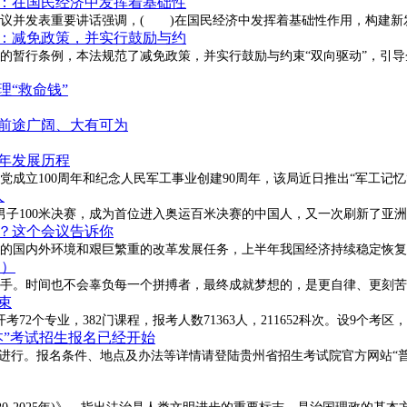
点：在国民经济中发挥着基础性
员会第八次会议并发表重要讲话强调，( )在国民经济中发挥着基础性作用，构
点：减免政策，并实行鼓励与约
。相比现有的暂行条例，本法规范了减免政策，并实行鼓励与约束“双向驱动”，引
理“救命钱”
育前途广阔、大有可为
0年发展历程
党成立100周年和纪念人民军工事业创建90周年，该局近日推出“军工记
人
男子100米决赛，成为首位进入奥运百米决赛的中国人，又一次刷新了亚洲
？这个会议告诉你
峻的国内外环境和艰巨繁重的改革发展任务，上半年我国经济持续稳定恢
澜）
手。时间也不会辜负每一个拼搏者，最终成就梦想的，是更自律、更刻苦
束
2个专业，382门课程，报考人数71363人，211652科次。设9个考区，
本”考试招生报名已经开始
29日进行。报名条件、地点及办法等详情请登陆贵州省招生考试院官方网站“