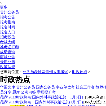
<
更多
贵州公务员
招考公告
报考指南
报名时间
报名入口
招考职位
考试大纲
准考证打印
成绩查询
面试公告
录用公示
政策法规
您当前位置：
公务员考试网
贵州人事考试
>
时政热点
>
时政热点
华图文库
贵州公务员
国家公务员
事业单位考
社会工作者
教师
员分享
题库
公考问答
学历提升考
推荐
2023时政热点:国内外时事政治汇总（1月8日）
[540人浏览] 2
推荐
2023时政热点：国内外时事政治汇总(1月7日)
[366人浏览] 23