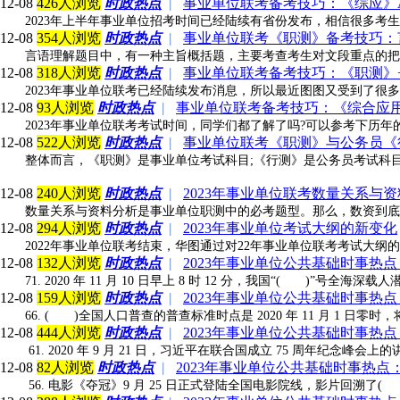
12-08
426人浏览
时政热点
|
事业单位联考备考技巧：《综应》
2023年上半年事业单位招考时间已经陆续有省份发布，相信很多考
12-08
354人浏览
时政热点
|
事业单位联考《职测》备考技巧：
言语理解题目中，有一种主旨概括题，主要考查考生对文段重点的把
12-08
318人浏览
时政热点
|
事业单位联考备考技巧：《职测》+
2023年事业单位联考已经陆续发布消息，所以最近图图又受到了
12-08
93人浏览
时政热点
|
事业单位联考备考技巧：《综合应
2023年事业单位联考考试时间，同学们都了解了吗?可以参考下历
12-08
522人浏览
时政热点
|
事业单位联考《职测》与公务员《
整体而言，《职测》是事业单位考试科目;《行测》是公务员考试科目
12-08
240人浏览
时政热点
|
2023年事业单位联考数量关系与
数量关系与资料分析是事业单位职测中的必考题型。那么，数资到底
12-08
294人浏览
时政热点
|
2023年事业单位考试大纲的新变化
2022年事业单位联考结束，华图通过对22年事业单位联考考试大纲
12-08
132人浏览
时政热点
|
2023年事业单位公共基础时事热
71. 2020 年 11 月 10 日早上 8 时 12 分，我国“( )
12-08
159人浏览
时政热点
|
2023年事业单位公共基础时事热
66. ( )全国人口普查的普查标准时点是 2020 年 11 月 1 
12-08
444人浏览
时政热点
|
2023年事业单位公共基础时事热
61. 2020 年 9 月 21 日，习近平在联合国成立 75 周年
12-08
82人浏览
时政热点
|
2023年事业单位公共基础时事热点：
56. 电影《夺冠》9 月 25 日正式登陆全国电影院线，影片回溯了