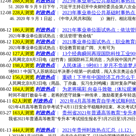
12-08
288人浏览
时政热点
|
2023年事业单位公共基础时事热
51. 2020 年 9 月 9 日下午，习近平主持召开中央财经委
12-08
228人浏览
时政热点
|
2023年事业单位公共基础时事热
46. 2020 年 9 月 1 日起，《中华人民共和国( )》施行
08-12
186人浏览
时政热点
|
2021年事业单位面试热点：依法管
2021年事业单位面试热点：依法管理“救命钱”
08-12
120人浏览
时政热点
|
2021事业单位面试热点：职业教
2021年事业单位面试热点：职业教育前途广阔、大有可为
08-02
127人浏览
时政热点
|
13个经典瞬间再现国防科技工业9
人民网北京8月2日电（赵竹青）据国防科工局消息，为庆祝中国共产
08-02
198人浏览
时政热点
|
人民体谈：9秒83！岁月不负追梦
9秒83！中国飞人苏炳添以半决赛小组第一的成绩，闯入东京奥运会
08-02
156人浏览
时政热点
|
重磅！下半年中国经济工作怎么干
人民网北京8月2日电（周晶、丁亦鑫、实习生刘鸣曦）面对复杂严
08-02
104人浏览
时政热点
|
为老将喝彩 向奋斗致敬（体坛观
时间不能打败奋斗者，老将的坚守就像一种传承，激励着更多年轻选
04-11
62人浏览
时政热点
|
2021年4月高等教育自学考试顺利结
021年4月高等教育自学考试于4月11日安全平稳顺利结束。本次考试开考7
03-27
163人浏览
时政热点
|
贵州省2021年普通高等教育“专升
我省2021年普通高等教育“专升本”考试招生报名于3月25日至3月
01-13
444人浏览
时政热点
|
2021年贵州时政热点汇总（1.12）