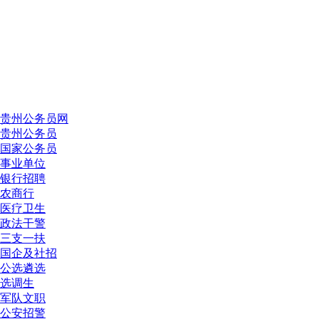
贵州公务员网
贵州公务员
国家公务员
事业单位
银行招聘
农商行
医疗卫生
政法干警
三支一扶
国企及社招
公选遴选
选调生
军队文职
公安招警