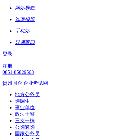
网站导航
选课报班
手机站
导师家园
登录
|
注册
0851-85829568
贵州国企|企业考试网
地方公务员
选调生
事业单位
政法干警
三支一扶
公选遴选
国家公务员