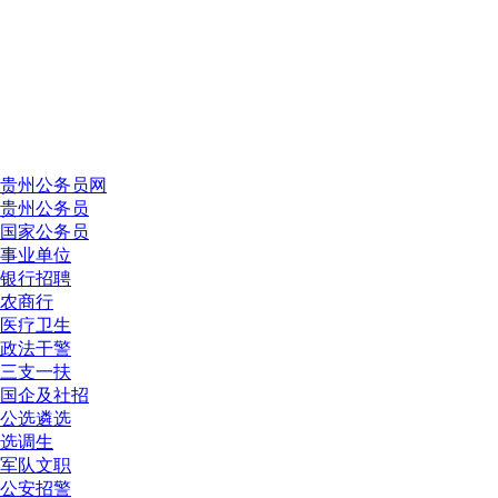
贵州公务员网
贵州公务员
国家公务员
事业单位
银行招聘
农商行
医疗卫生
政法干警
三支一扶
国企及社招
公选遴选
选调生
军队文职
公安招警