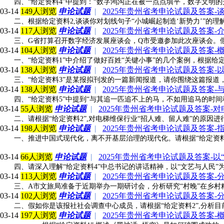
四、“给定资料4”中提到：“数字鸿沟正在被一点点填平，数字文明
03-14
149人浏览
申论试题
|
2025年贵州省考申论试题及答案-
二、根据给定资料2,谈谈你对划线句子“小城崛起制造‘新势力’”的理解。
03-14
117人浏览
申论试题
|
2025年贵州省考申论试题及答案
三、G省打算召开数字经济发展座谈会，Q市受邀参加此次座谈会。假
03-14
104人浏览
申论试题
|
2025年贵州省考申论试题及答案-
一、“给定资料1”中介绍了做好百姓“关键小事”的几个案例，根据给定资
03-14
138人浏览
申论试题
|
2025年贵州省考申论试题及答案-
三、“给定资料3”是某报拟刊发的一篇新闻报道，请你围绕这篇报道，
03-14
138人浏览
申论试题
|
2025年贵州省考申论试题及答案
四、“给定资料5”中提到“与其追一匹追不上的马，不如用追马的时
03-14
55人浏览
申论试题
|
2025年贵州省考申论试题及答案-
二、请根据“给定资料2”,对电梯维保行业“招人难、留人难”的原因进
03-14
198人浏览
申论试题
|
2025年贵州省考申论试题及答案-
一、推进中国式现代化，离不开基层治理的现代化。请根据“给定资料1”
03-14
66人浏览
申论试题
|
2025年贵州省考申论试题及答案-
四、请深入理解“给定资料4”中总书记的讲话精神，以“文艺与人民”
03-14
113人浏览
申论试题
|
2025年贵州省考申论试题及答案-
三、A市文旅局准备于近期举办一期研讨会，分析研究“村晚”在乡村
03-14
102人浏览
申论试题
|
2025年贵州省考申论试题及答案
二、假如你是该报社社会调查中心成员，请根据“给定资料2”,分析目
03-14
197人浏览
申论试题
|
2025年贵州省考申论试题及答案-