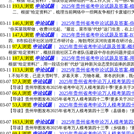
三、根据“给定资料3”，假设你是调研组的一名工作人员，写一份Z省
03-11
193人浏览
申论试题
|
2025年贵州省考申论试题及答案
二、根据“给定资料2”，梳理当前网络中一些网友争相打卡废墟行为
03-11
146人浏览
申论试题
|
2025年贵州省考申论试题及答案-
“你买菜我帮做，收费10元起。”最近，菜市场“代炒”这门生意，
03-11
147人浏览
申论试题
|
2025年贵州省考申论试题及答案
四、B市拟召开社区治理工作研讨会，海勃湾区滨河街道将在研讨会上发
03-11
97人浏览
申论试题
|
2025年贵州省考申论试题及答案-
根据“给定资料3”，概括目前社区工作者队伍建设中存在的问题并提出
03-11
187人浏览
申论试题
|
2025年贵州省考申论试题及答案-
根据“给定资料2”，用一段话分析“代炒”这种新兴业态受到追捧的原因
03-11
113人浏览
申论试题
|
2025年贵州省考申论试题及答案
1.不知不觉，已是大雪时节。岁暮天寒，万物冬藏。寒冬的到来，
03-07
57人浏览
申论试题
|
2025年贵州省考申论万人模考第四
【导读】贵州华图发布2025年省考申论万人模考第四十季!更多关于202
03-07
66人浏览
申论试题
|
2025年贵州省考申论万人模考第四
【导读】贵州华图发布2025年省考万人模考第四十二季!更多关于2025
03-07
53人浏览
申论试题
|
2025年贵州省考申论万人模考第
【导读】贵州华图发布2025年省考万人模考第四十三季（县级卷）!更多
03-07
163人浏览
申论试题
|
2025年贵州省考申论万人模考第
【导读】贵州华图发布2025年省考万人模考第四十三季（乡镇卷）!更多
03-07
69人浏览
申论试题
|
2025年贵州省考申论万人模考第