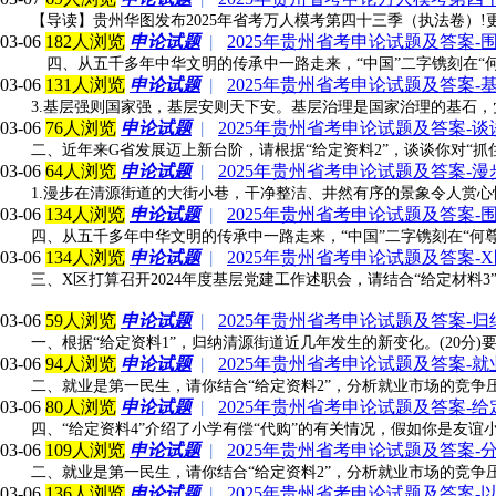
【导读】贵州华图发布2025年省考万人模考第四十三季（执法卷）!更多
03-06
182人浏览
申论试题
|
2025年贵州省考申论试题及答案-
四、从五千多年中华文明的传承中一路走来，“中国”二字镌刻在“何
03-06
131人浏览
申论试题
|
2025年贵州省考申论试题及答案
3.基层强则国家强，基层安则天下安。基层治理是国家治理的基石，
03-06
76人浏览
申论试题
|
2025年贵州省考申论试题及答案-
二、近年来G省发展迈上新台阶，请根据“给定资料2”，谈谈你对“抓住‘
03-06
64人浏览
申论试题
|
2025年贵州省考申论试题及答案-
1.漫步在清源街道的大街小巷，干净整洁、井然有序的景象令人赏心
03-06
134人浏览
申论试题
|
2025年贵州省考申论试题及答案-
四、从五千多年中华文明的传承中一路走来，“中国”二字镌刻在“何
03-06
134人浏览
申论试题
|
2025年贵州省考申论试题及答案-
三、X区打算召开2024年度基层党建工作述职会，请结合“给定材料3
03-06
59人浏览
申论试题
|
2025年贵州省考申论试题及答案-
一、根据“给定资料1”，归纳清源街道近几年发生的新变化。(20分)
03-06
94人浏览
申论试题
|
2025年贵州省考申论试题及答案-
二、就业是第一民生，请你结合“给定资料2”，分析就业市场的竞争压力大
03-06
80人浏览
申论试题
|
2025年贵州省考申论试题及答案-
四、“给定资料4”介绍了小学有偿“代购”的有关情况，假如你是友
03-06
109人浏览
申论试题
|
2025年贵州省考申论试题及答案
二、就业是第一民生，请你结合“给定资料2”，分析就业市场的竞争压力大
03-06
136人浏览
申论试题
|
2025年贵州省考申论试题及答案