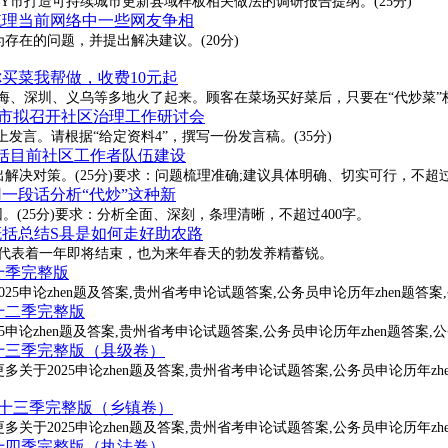
Y市打造可持续城市更新县域样板相关做法的调研报告提纲。(25分)
-梳理当前网络中一些网友争相
存在的问题，并提出解决建议。(20分)
你买菜我帮做，收费10元起
在上海、深圳、义乌等多地火了起来。顾客在菜场买好菜后，只要在“代炒菜
-B市拟召开社区治理工作研讨会
言。请根据“给定资料4”，撰写一份发言稿。(35分)
概括目前社区工作者队伍建设
解决对策。(25分)要求：问题梳理准确;建议具体明确、切实可行，不超过
用一段话分析“代炒”这种新
。(25分)要求：分析全面、深刻，条理清晰，不超过400字。
-概括总结S县是如何走好助农路
既代表着一年即将结束，也为来年春天的勃发养精蓄锐。
十季完整版
5申论zhen题及答案,贵州省考申论试题答案,公务员申论历年zhen题答案,
十二季完整版
申论zhen题及答案,贵州省考申论试题答案,公务员申论历年zhen题答案,公
四十三季完整版（县级卷）
关于2025申论zhen题及答案,贵州省考申论试题答案,公务员申论历年zhe
四十三季完整版（乡镇卷）
关于2025申论zhen题及答案,贵州省考申论试题答案,公务员申论历年zhe
四十四季完整版（执法卷）