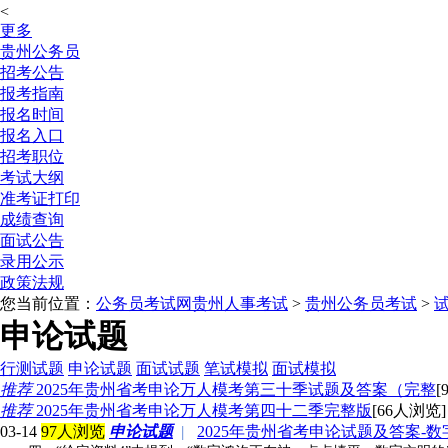
<
更多
贵州公务员
招考公告
报考指南
报名时间
报名入口
招考职位
考试大纲
准考证打印
成绩查询
面试公告
录用公示
政策法规
您当前位置：
公务员考试网
贵州人事考试
>
贵州公务员考试
>
申论试题
行测试题
申论试题
面试试题
笔试模拟
面试模拟
推荐
2025年贵州省考申论万人模考第三十季试题及答案（完整
[
推荐
2025年贵州省考申论万人模考第四十二季完整版
[66人浏览] 
03-14
97人浏览
申论试题
|
2025年贵州省考申论试题及答案-