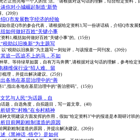
的光芒正照亮每一个人的生 活。”请根据对这句话的理解，结合给定资料
谈谈你对小城崛起制造‘新势
(20分)
-介绍Q市发展数字经济的经验
如你是Q市的参会代表，请根据给定资料3,写一份讲话稿，介绍Q市发展数
概括如何做好百姓“关键小事
料1,概括如何做好百姓“关键小事”的。(15分)
以“税助以旧换新”为主题写
以“税助以旧换新”为主题写一则短评，与该报道一同刊发。(20分)
-与其追一匹追不上的马，不如
间种草。等待绿草如茵，自有万马奔腾”,请根据对这句话的理解，参考给
对电梯维保行业“招人难、留
行梳理，并提出解决建议。(25分)
指出各地在基层治理中的“善
,指出各地在基层治理中的“善治密码”。(15分)
以“文艺与人民”为话题，自
为话题，自选角度，自拟题目，写一篇文章。(40)
分析研究“村晚”在乡村精神
精神文明建设方面发挥的作用，假如“给定资料3”中的报道是本期研讨班
-分析目前网剧粗制滥造的原因
前网剧粗制滥造的原因，并提出解决建议。(20分)
概述《黑神话 ·悟空》是如何