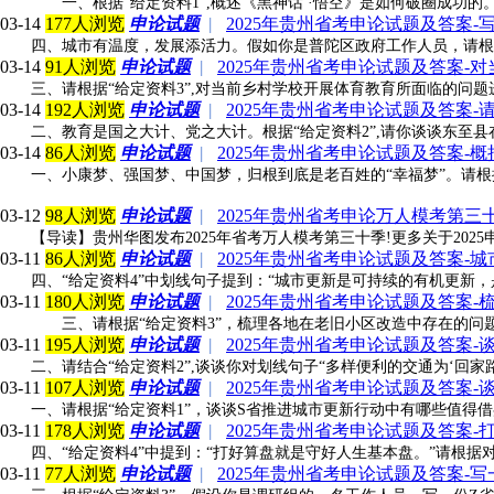
一、根据“给定资料1”,概述《黑神话 ·悟空》是如何破圈成功的。(
03-14
177人浏览
申论试题
|
2025年贵州省考申论试题及答案
四、城市有温度，发展添活力。假如你是普陀区政府工作人员，请根据“
03-14
91人浏览
申论试题
|
2025年贵州省考申论试题及答案-
三、请根据“给定资料3”,对当前乡村学校开展体育教育所面临的问题进
03-14
192人浏览
申论试题
|
2025年贵州省考申论试题及答案
二、教育是国之大计、党之大计。根据“给定资料2”,请你谈谈东至县
03-14
86人浏览
申论试题
|
2025年贵州省考申论试题及答案-
一、小康梦、强国梦、中国梦，归根到底是老百姓的“幸福梦”。请根据“
03-12
98人浏览
申论试题
|
2025年贵州省考申论万人模考第
【导读】贵州华图发布2025年省考万人模考第三十季!更多关于2025申
03-11
86人浏览
申论试题
|
2025年贵州省考申论试题及答案-
四、“给定资料4”中划线句子提到：“城市更新是可持续的有机更新
03-11
180人浏览
申论试题
|
2025年贵州省考申论试题及答案
三、请根据“给定资料3”，梳理各地在老旧小区改造中存在的问题，
03-11
195人浏览
申论试题
|
2025年贵州省考申论试题及答案-
二、请结合“给定资料2”,谈谈你对划线句子“多样便利的交通为‘回家路
03-11
107人浏览
申论试题
|
2025年贵州省考申论试题及答案
一、请根据“给定资料1”，谈谈S省推进城市更新行动中有哪些值得借鉴
03-11
178人浏览
申论试题
|
2025年贵州省考申论试题及答案
四、“给定资料4”中提到：“打好算盘就是守好人生基本盘。”请根据
03-11
77人浏览
申论试题
|
2025年贵州省考申论试题及答案-