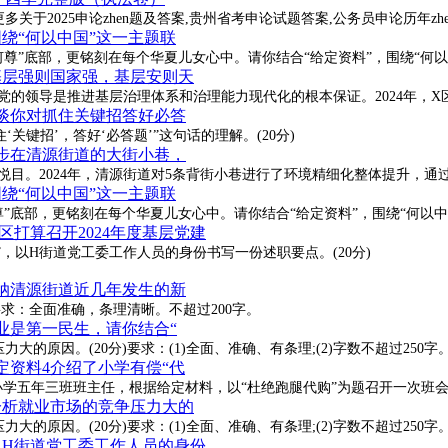
关于2025申论zhen题及答案,贵州省考申论试题答案,公务员申论历年zhe
围绕“何以中国”这一主题联
尊”底部，更铭刻在每个华夏儿女心中。请你结合“给定资料”，围绕“何以
-基层强则国家强，基层安则天
党的领导是推进基层治理体系和治理能力现代化的根本保证。2024年，X
谈谈你对抓住关键招答好必答
关键招’，答好‘必答题’”这句话的理解。(20分)
漫步在清源街道的大街小巷，
悦目。2024年，清源街道对5条背街小巷进行了环境精细化整体提升，通
围绕“何以中国”这一主题联
尊”底部，更铭刻在每个华夏儿女心中。请你结合“给定资料”，围绕“何以中
X区打算召开2024年度基层党建
”，以H街道党工委工作人员的身份书写一份述职要点。(20分)
归纳清源街道近几年发生的新
要求：全面准确，条理清晰。不超过200字。
就业是第一民生，请你结合“
的原因。(20分)要求：(1)全面、准确、有条理;(2)字数不超过250字
给定资料4介绍了小学有偿“代
谊小学五年三班班主任，根据给定材料，以“杜绝跑腿代购”为题召开一次班
-分析就业市场的竞争压力大的
的原因。(20分)要求：(1)全面、准确、有条理;(2)字数不超过250字
-以H街道党工委工作人员的身份