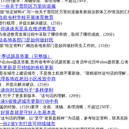
15分)要求：准确全面、条理清晰，不超过250字。
-写一份关于普陀区万里街道服
给定材料4”,写一份关于普陀区万里街道服务新就业群体工作情况的汇报材
对当前乡村学校开展体育教育
行梳理，并提出解决建议。(25分)
-请你谈谈东至县在推进教育发
在推进教育发展过程中采取了哪些举措，取得了哪些成效。(20分)
概括各地各部门是如何做好民
给定资料1”,概括各地各部门是如何做好民生工作的。(15分)
三十季试题及答案（完整版）
论zhen题及答案,贵州省考申论试题答案,公务员申论历年zhen题答案,公务
城市更新是可持续的有机更新
，是在城市上建设城市，不是推土机推平重新做。”请根据对这句话的理解
-梳理各地在老旧小区改造中存
并提出解决建议。(25分)
谈谈你对划线句子“多样便利
’打开了更多新版本。”这句话的理解。(20分)
-谈谈S省推进城市更新行动中有
的经验。(15分)要求：全面、准确、条理清晰，不超过250字。
-打好算盘就是守好人生基本盘
对这句话的理解，以“坚守‘老算盘精神’”为话题，参考给定资料，联系实
写一份Z省Y市打造可持续城市