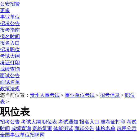
公安招警
更多
事业单位
招考公告
报考指南
报名时间
报名入口
招考职位
考试大纲
考证打印
成绩查询
面试公告
面试名单
政策法规
您当前位置：
贵州人事考试
>
事业单位考试
>
招考信息
>
职位
表
>
职位表
招考公告
考试大纲
职位表
考试通知
报名入口
准考证打印
考试
时间
成绩查询
资格复审
体能测试
面试公告
体检名单
录用公示
全国事业单位招聘网