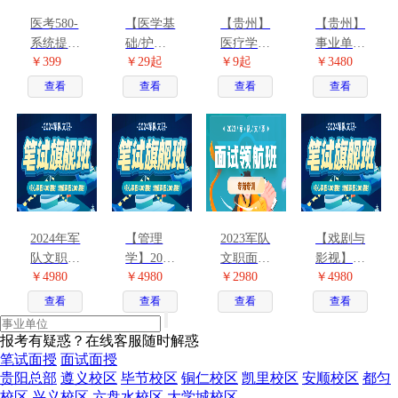
医考580-
【医学基
【贵州】
【贵州】
系统提升
础/护理/
医疗学霸
事业单位
￥399
￥29起
￥9起
￥3480
班
临床】
笔记
联考E类
2023医疗
查看
查看
查看
查看
事业单位
招聘考试
图书合集
2024年军
【管理
2023军队
【戏剧与
队文职笔
学】2024
文职面试
影视】
￥4980
￥4980
￥2980
￥4980
试【公共
年军队文
领航班
2024年军
科目+专
职笔试
队文职笔
查看
查看
查看
查看
业科目】
【公共科
试【公共
旗舰班
目+专业
科目+专
报考有疑惑？在线客服随时解惑
科目】旗
业科目】
笔试面授
面试面授
舰班
旗舰班
贵阳总部
遵义校区
毕节校区
铜仁校区
凯里校区
安顺校区
都匀
校区
兴义校区
六盘水校区
大学城校区