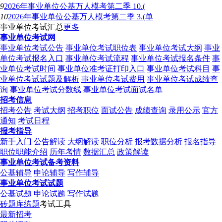
9
2026年事业单位公基万人模考第二季 10.(
10
2026年事业单位公基万人模考第二季 3.(单
事业单位考试汇总
更多
事业单位考试网
事业单位考试公告
事业单位考试职位表
事业单位考试大纲
事业
单位考试报名入口
事业单位考试流程
事业单位考试报名条件
事
业单位考试时间
事业单位准考证打印入口
事业单位考试科目
事
业单位考试试题及解析
事业单位考试费用
事业单位考试成绩查
询
事业单位考试分数线
事业单位考试面试名单
招考信息
招考公告
考试大纲
招考职位
面试公告
成绩查询
录用公示
官方
通知
考试日程
报考指导
新手入门
公告解读
大纲解读
职位分析
报考数据分析
报名指导
职位职能介绍
历年考情
数据汇总
政策解读
事业单位考试备考资料
公基辅导
申论辅导
写作辅导
事业单位考试试题
公基试题
申论试题
写作试题
砖题库练题
考试工具
最新招考