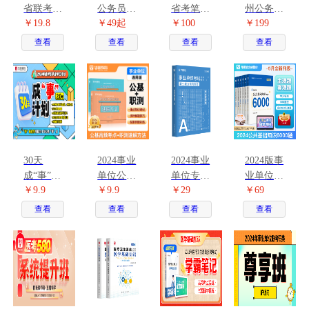
省联考历
公务员考
省考笔试
州公务员
￥19.8
￥49起
￥100
￥199
年珍题
试图书
定金班
考试金榜
（行测
套题刷题
查看
查看
查看
查看
+申论）
班
30天
2024事业
2024事业
2024版事
成“事”计
单位公基
单位专用
业单位考
￥9.9
￥9.9
￥29
￥69
划-2.0
高频考点
教材职业
试公共基
+职测速
能力倾向
础知识题
查看
查看
查看
查看
解手册2
测验.A类
库6000题
本