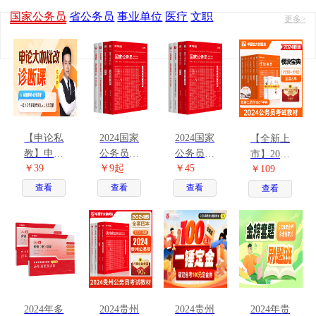
国家公务员
省公务员
事业单位
医疗
文职
更多>
【申论私
2024国家
2024国家
【全新上
教】申论
公务员考
公务员考
市】2024
￥39
￥9起
￥45
大咖批改
试图书合
试教材 2
￥109
版公务员
诊断课
集
本
录用考试
查看
查看
查看
查看
模块宝典
行测+申
论 6本
2024年多
2024贵州
2024贵州
2024年贵