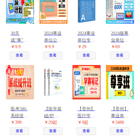
30天
2024事业
2024事业
2024版事
成“事”计
单位公基
单位专用
业单位考
￥9.9
￥9.9
￥29
￥69
划-2.0
高频考点
教材职业
试公共基
+职测速
能力倾向
础知识题
查看
查看
查看
查看
解手册2
测验.A类
库6000题
本
医考580-
【医学基
【贵州】
【贵州】
系统提升
础/护理/
医疗学霸
事业单位
￥399
￥29起
￥9起
￥3480
班
临床】
笔记
联考E类
2023医疗
查看
查看
查看
查看
事业单位