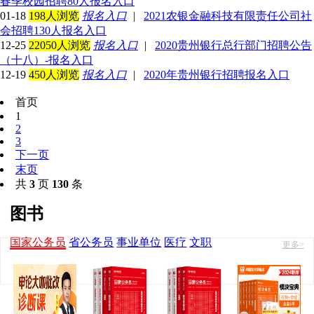
春季校园招聘80人报名入口
01-18
198人浏览
报名入口
|
2021农银金融科技有限责任公司社
会招聘130人报名入口
12-25
22050人浏览
报名入口
|
2020贵州银行总行部门招聘公告
（十八）-报名入口
12-19
450人浏览
报名入口
|
2020年贵州银行招聘报名入口
首页
1
2
3
下一页
末页
共
3
页
130
条
图书
国家公务员
省公务员
事业单位
医疗
文职
更多>