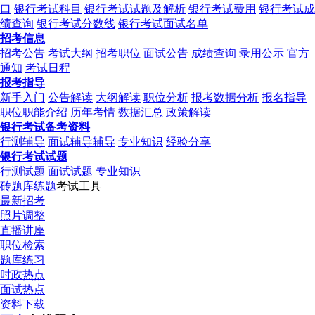
口
银行考试科目
银行考试试题及解析
银行考试费用
银行考试成
绩查询
银行考试分数线
银行考试面试名单
招考信息
招考公告
考试大纲
招考职位
面试公告
成绩查询
录用公示
官方
通知
考试日程
报考指导
新手入门
公告解读
大纲解读
职位分析
报考数据分析
报名指导
职位职能介绍
历年考情
数据汇总
政策解读
银行考试备考资料
行测辅导
面试辅导辅导
专业知识
经验分享
银行考试试题
行测试题
面试试题
专业知识
砖题库练题
考试工具
最新招考
照片调整
直播讲座
职位检索
题库练习
时政热点
面试热点
资料下载