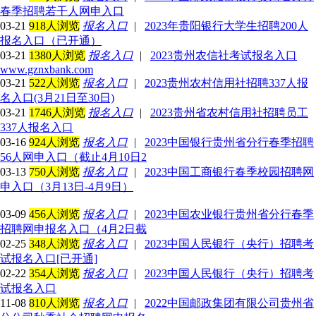
春季招聘若干人网申入口
03-21
918人浏览
报名入口
|
2023年贵阳银行大学生招聘200人
报名入口（已开通）
03-21
1380人浏览
报名入口
|
2023贵州农信社考试报名入口
www.gznxbank.com
03-21
522人浏览
报名入口
|
2023贵州农村信用社招聘337人报
名入口(3月21日至30日)
03-21
1746人浏览
报名入口
|
2023贵州省农村信用社招聘员工
337人报名入口
03-16
924人浏览
报名入口
|
2023中国银行贵州省分行春季招聘
56人网申入口（截止4月10日2
03-13
750人浏览
报名入口
|
2023中国工商银行春季校园招聘网
申入口（3月13日-4月9日）
03-09
456人浏览
报名入口
|
2023中国农业银行贵州省分行春季
招聘网申报名入口（4月2日截
02-25
348人浏览
报名入口
|
2023中国人民银行（央行）招聘考
试报名入口[已开通]
02-22
354人浏览
报名入口
|
2023中国人民银行（央行）招聘考
试报名入口
11-08
810人浏览
报名入口
|
2022中国邮政集团有限公司贵州省