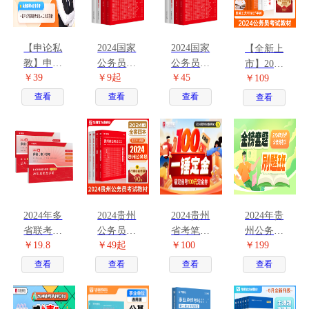
【申论私
2024国家
2024国家
【全新上
教】申论
公务员考
公务员考
市】2024
￥39
￥9起
￥45
大咖批改
试图书合
试教材 2
￥109
版公务员
诊断课
集
本
录用考试
查看
查看
查看
查看
模块宝典
行测+申
论 6本
2024年多
2024贵州
2024贵州
2024年贵
省联考历
公务员考
省考笔试
州公务员
￥19.8
￥49起
￥100
￥199
年珍题
试图书
定金班
考试金榜
（行测
套题刷题
查看
查看
查看
查看
+申论）
班