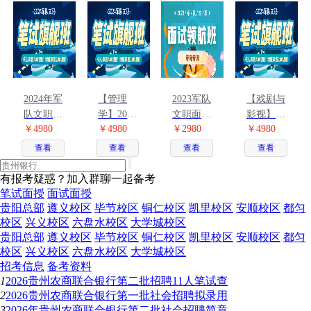
招聘考试
图书合集
2024年军
【管理
2023军队
【戏剧与
队文职笔
学】2024
文职面试
影视】
￥4980
￥4980
￥2980
￥4980
试【公共
年军队文
领航班
2024年军
科目+专
职笔试
队文职笔
查看
查看
查看
查看
业科目】
【公共科
试【公共
旗舰班
目+专业
科目+专
有报考疑惑？加入群聊一起备考
科目】旗
业科目】
笔试面授
面试面授
舰班
旗舰班
贵阳总部
遵义校区
毕节校区
铜仁校区
凯里校区
安顺校区
都匀
校区
兴义校区
六盘水校区
大学城校区
贵阳总部
遵义校区
毕节校区
铜仁校区
凯里校区
安顺校区
都匀
校区
兴义校区
六盘水校区
大学城校区
招考信息
备考资料
1
2026贵州农商联合银行第二批招聘11人笔试查
2
2026贵州农商联合银行第一批社会招聘拟录用
3
2026年贵州农商联合银行第二批社会招聘简章