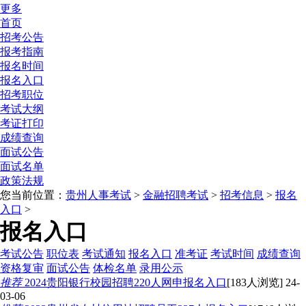
更多
首页
招考公告
报考指南
报名时间
报名入口
招考职位
考试大纲
考证打印
成绩查询
面试公告
面试名单
政策法规
您当前位置：
贵州人事考试
>
金融招聘考试
>
招考信息
>
报名
入口
>
报名入口
考试公告
职位表
考试通知
报名入口
准考证
考试时间
成绩查询
资格复审
面试公告
体检名单
录用公示
推荐
2024贵阳银行校园招聘220人网申报名入口
[183人浏览] 24-
03-06