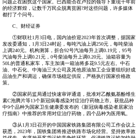
问题正在困扰这个国家。巴西能否在卢拉的领导下重现十年前
的经济辉煌，让数千万民众脱离贫困?对这些问题，许多媒体
都打了个问号。
C、财经证券
①财联社1月3日电，国内油价迎2023年首次调整，据国家
发改委通知，1月3日24时起，每吨汽油上调250元，每吨柴油
上调240元。机构测算，折合92号汽油每升上调0.19元，95号
汽油每升上调0.21元，0号柴油每升上调0.20元。油箱容量为
50L的普通私家车，车主加满一箱油将多花9.5元左右。中石
油、中石化、中海油三大公司及其他原油加工企业要组织好成
品油生产和调运，确保市场稳定供应，严格执行国家价格政
策。
②国家药监局通过快速审评通道，批准对乙酰氨基酚维生
素C泡腾片等13个新冠病毒感染对症治疗药物上市。获批品种
中9个品种为国家卫生健康委发布的《新冠病毒感染者居家治
疗指南》中推荐的常用对症治疗药物，四个品种为医用氧。
③从1月3日召开的中国国家铁路集团有限公司工作会议上
获悉，2023年，国铁集团将推进铁路市场化经营。坚持效率效
益优先，有序放开客货运输竞争性环节，促进铁路运输加快融