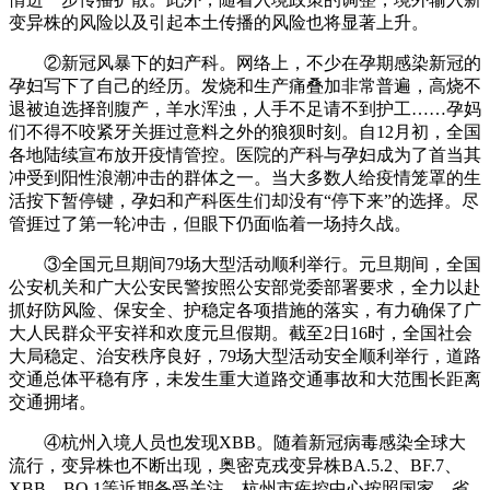
变异株的风险以及引起本土传播的风险也将显著上升。
②新冠风暴下的妇产科。网络上，不少在孕期感染新冠的
孕妇写下了自己的经历。发烧和生产痛叠加非常普遍，高烧不
退被迫选择剖腹产，羊水浑浊，人手不足请不到护工……孕妈
们不得不咬紧牙关捱过意料之外的狼狈时刻。自12月初，全国
各地陆续宣布放开疫情管控。医院的产科与孕妇成为了首当其
冲受到阳性浪潮冲击的群体之一。当大多数人给疫情笼罩的生
活按下暂停键，孕妇和产科医生们却没有“停下来”的选择。尽
管捱过了第一轮冲击，但眼下仍面临着一场持久战。
③全国元旦期间79场大型活动顺利举行。元旦期间，全国
公安机关和广大公安民警按照公安部党委部署要求，全力以赴
抓好防风险、保安全、护稳定各项措施的落实，有力确保了广
大人民群众平安祥和欢度元旦假期。截至2日16时，全国社会
大局稳定、治安秩序良好，79场大型活动安全顺利举行，道路
交通总体平稳有序，未发生重大道路交通事故和大范围长距离
交通拥堵。
④杭州入境人员也发现XBB。随着新冠病毒感染全球大
流行，变异株也不断出现，奥密克戎变异株BA.5.2、BF.7、
XBB、BQ.1等近期备受关注。杭州市疾控中心按照国家、省