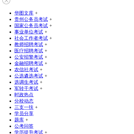
华图文库
+
贵州公务员考试
+
国家公务员考试
+
事业单位考试
+
社会工作者考试
+
教师招聘考试
+
医疗招聘考试
+
公安招警考试
+
金融招聘考试
+
农信社考试
+
公选遴选考试
+
选调生考试
+
军转干考试
+
时政热点
分校动态
三支一扶
+
学员分享
题库
+
公考问答
学历提升考试
+