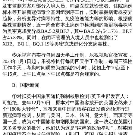
及市监测方案对部分入境人员、哨点医院就诊患者、住院病例
标本等开展新冠病毒全基因组测序工作，实时掌握病毒株变异
趋势，分析变异对病毒特性、免疫逃逸能力等的影响。根据病
毒株监测情况，近一周全市本土病例中检测到的新冠病毒株均
为奥密克戎变异株BA.5.2及BF.7，其中BA.5.2占54.17%，BF.7
占45.83%。同时，在闭环管理的入境人员中也检测出了
XBB、BQ.1、BQ.1.19等奥密克戎进化分支病毒株。
⑤乐视宣布实行每周四天半工作制。乐视视频官微宣布，
2023年1月1日起，乐视将执行每周四天半工作制，每周三弹性
工作半天，考勤时间调整为连续的5小时，比如上午10点至下
午15点、上午11点至下午16点都是符合规定的。
B、国际新闻
①对抵英中国旅客随机强制核酸检测?英卫生部发言人：
可拒绝。去年12月30日，原本对中国游客放开的英国突然来了
个“180度大转弯”，宣布来自中国的旅客在出发前必须进行过
新冠病毒检测，从而与美国、日本、法国、意大利、西班牙等
国一道，成为对中国旅客加增限制的国家。这一决定在英国引
来多名专家的批评，他们认为这是“纯粹的政治举动”，对英国
本国疫情不会构成任何影响。1月3日，英国《独立报》透露