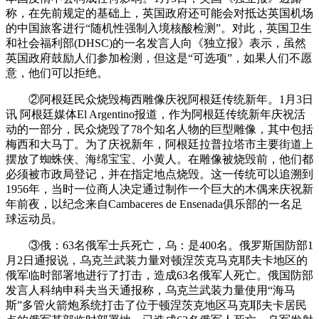
称，在先前规定的基础上，英国政府还可能会对抵达英国机场
的中国旅客进行“随机性强制入境核酸检测”。对此，英国卫生
和社会福利部(DHSC)的一名发言人向《独立报》表示，虽然
英国政府鼓励人们参加检测，但这是“可选项”，如果人们不愿
意，他们可以拒绝。
②阿根廷民众烧毁梅西雕像庆祝阿根廷传统新年。1月3日
讯 阿根廷媒体El Argentino报道，作为阿根廷传统新年庆祝活
动的一部分，民众烧毁了78个知名人物的巨型雕像，其中包括
梅西和大马丁。为了庆祝新年，阿根廷拉普拉塔市主要街道上
摆放了蜘蛛侠、海绵宝宝、小黄人。在雕像被烧毁前，他们都
必须被市政局登记，并在指定地点烧毁。这一传统可以追溯到
1956年，当时一位商人决定通过制作一个巨大的木偶来庆祝新
年前夜，以纪念来自Cambaceres de Ensenada俱乐部的一名足
球运动员。
③俄：63名俄军士兵死亡，乌：是400名。俄罗斯国防部1
月2日通报说，乌克兰武装力量对顿涅茨克马克耶夫卡地区的
俄军临时部署地进行了打击，造成63名俄军人死亡。俄国防部
发言人科纳申科夫当天通报称，乌克兰武装力量使用“海马
斯”多管火箭炮系统打击了位于顿涅茨克地区马克耶夫卡居民