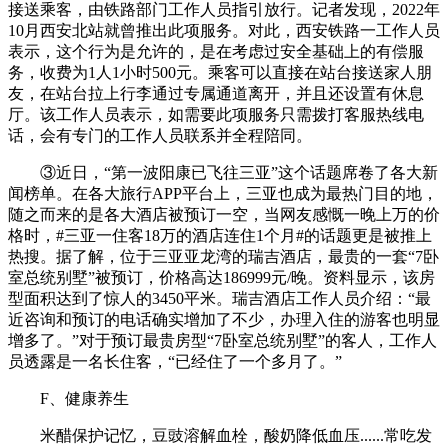
接送乘客，由铁路部门工作人员指引放行。记者发现，2022年
10月西安北站就曾推出此项服务。对此，西安铁路一工作人员
表示，这个行为是允许的，是在考虑过安全基础上的有偿服
务，收费为1人1小时500元。乘客可以直接在站台接送家人朋
友，在站台拉上行李通过专属通道离开，并且还设置有休息
厅。该工作人员表示，如需要此项服务只需拨打客服热线电
话，会有专门的工作人员联系并全程陪同。
③近日，“第一波阳康已飞往三亚”这个话题席卷了各大新
闻榜单。在各大旅行APP平台上，三亚也成为最热门目的地，
随之而来的是各大酒店被预订一空，当网友感慨一晚上万的价
格时，#三亚一住客18万的酒店连住1个月#的话题更是被推上
热搜。据了解，位于三亚亚龙湾的瑞吉酒店，最贵的一套“7卧
室总统别墅”被预订，价格高达186999元/晚。资料显示，该房
型面积达到了惊人的3450平米。瑞吉酒店工作人员介绍：“最
近咨询和预订的电话确实增加了不少，办理入住的游客也明显
增多了。”对于预订最贵房型“7卧室总统别墅”的客人，工作人
员透露是一名长住客，“已经住了一个多月了。”
F、健康养生
米醋保护记忆，豆豉溶解血栓，酸奶降低血压......常吃发