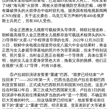
点的俄军某部临时部署地，已造成63名俄军人死亡。乌军发射
了6枚“海马斯”火箭弹，两枚火箭弹被俄防空系统拦截，4枚带
有爆破弹头的火箭弹击中临时驻扎地。据美国有线电视新闻网
(CNN)报道，关于这次袭击，乌克兰军方声称约有400名俄罗
斯士兵死亡，另有300人受伤。
④金正恩携女儿视察可载核弹头导弹库。韩联社报道称，
朝鲜最高领导人金正恩携女儿视察存放可载战术核弹头的KN-
23导弹和“火星-12”中程弹道导弹的仓库。2022年12月26日至
31日，朝鲜中央电视台报道劳动党八届六中全会结果时，将金
正恩与女儿参观导弹基地的照片作为背景画面，但未予特别说
明。照片显示，当时金正恩正在视察一个导弹库，具体位置不
明，他的女儿金主爱身穿黑色大衣，挽着父亲的胳膊。他们正
在视察“火星-12”导弹，约有10多枚。
⑤卢拉就职演讲发誓要“重建”巴西。“噩梦已经结束”“卢
拉回来了”——2023年第一天，巴西当选总统卢拉在首都巴西
利亚宣誓就职，正式成为巴西联邦共和国第39任总统。这是卢
拉在时隔12年后，第三次成为巴西国家元首。卢拉在1日的就
职演讲中称其前任博索纳罗当政的4年“是一个黑暗、不确定和
巨大苦难的时代……但这场噩梦已经结束”，他发誓要在前任
留下的“废墟”上“重建”巴西。经济衰退、贫富差距扩大等诸多