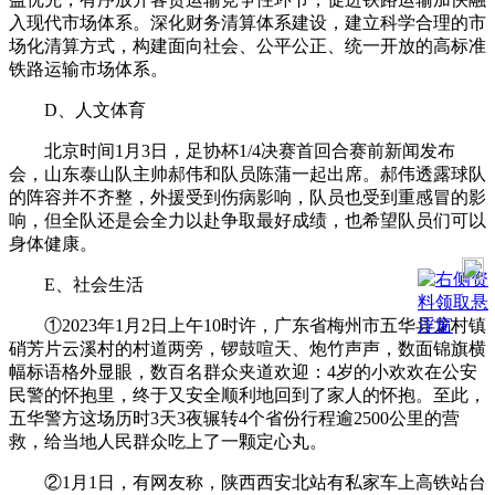
入现代市场体系。深化财务清算体系建设，建立科学合理的市
场化清算方式，构建面向社会、公平公正、统一开放的高标准
铁路运输市场体系。
D、人文体育
北京时间1月3日，足协杯1/4决赛首回合赛前新闻发布
会，山东泰山队主帅郝伟和队员陈蒲一起出席。郝伟透露球队
的阵容并不齐整，外援受到伤病影响，队员也受到重感冒的影
响，但全队还是会全力以赴争取最好成绩，也希望队员们可以
身体健康。
E、社会生活
①2023年1月2日上午10时许，广东省梅州市五华县龙村镇
硝芳片云溪村的村道两旁，锣鼓喧天、炮竹声声，数面锦旗横
幅标语格外显眼，数百名群众夹道欢迎：4岁的小欢欢在公安
民警的怀抱里，终于又安全顺利地回到了家人的怀抱。至此，
五华警方这场历时3天3夜辗转4个省份行程逾2500公里的营
救，给当地人民群众吃上了一颗定心丸。
②1月1日，有网友称，陕西西安北站有私家车上高铁站台