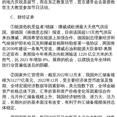
的地方庆祝圣诞节，而在东正教复活节，普京通常会去基督救
世主大教堂参加节日活动。
C、财经证券
①能源危机受益者?德媒：挪威成欧洲最大天然气供应
国。据德国《南德意志报》报道，目前该国超1/3天然气供应
来自挪威，两国希望在能源上加强合作。德国副总理兼经济和
气候保护部长哈贝克和挪威首相斯特勒签署一项协议，两国将
在2030年建设一条氢气管道。挪威石油和能源大臣泰耶·奥斯
兰还宣布，奥斯陆今年将再次向欧洲输送 1220 亿立方米的天
然气，比 2021 年增加 8%。展商的机会，以摆脱去年全球科
技行业普遍低迷后的阴霾。
②国家外汇管理局：截至2022年12月末，我国外汇储备规
模为31277亿美元。2022年12月，受主要经济体货币政策及预
期、全球宏观经济数据等因素影响，美元指数下跌，全球金融
资产价格总体下跌。汇率折算和资产价格变化等因素综合作
用，当月外汇储备规模上升。我国经济韧性强、潜力大、活力
足，长期向好的基本面没有改变，有利于外汇储备规模保持总
体稳定。