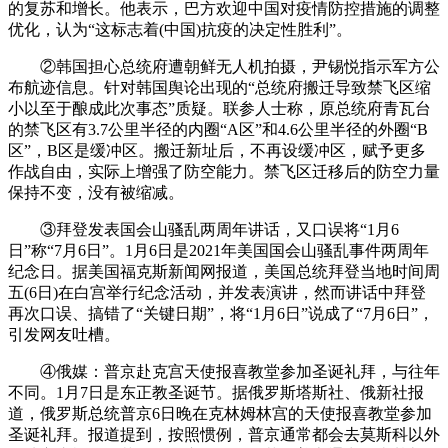
的复苏和增长。他表示，巴方欢迎中国对疫情防控措施的调整
优化，认为“这标志着(中国)抗疫的决定性胜利”。
②韩国担心总统府遭朝鲜无人机拍摄，尹锡悦指示军方公
布航迹信息。针对韩国舆论出现的“总统府搬迁导致禁飞区缩
小以至于酿成此次事态”质疑。联参人士称，原总统府青瓦台
的禁飞区有3.7公里半径的内圈“A区”和4.6公里半径的外圈“B
区”，B区是缓冲区。搬迁新址后，不再设缓冲区，赋予更多
作战自由，实际上增强了防空能力。禁飞区迁移后的防空力量
保持不变，没有被缩减。
③拜登发表国会山骚乱两周年讲话，又口误将“1月6
日”称“7月6日”。1月6日是2021年美国国会山骚乱事件两周年
纪念日。据美国福克斯新闻网报道，美国总统拜登当地时间周
五(6日)在白宫举行纪念活动，并发表演讲，然而讲话中拜登
再次口误、搞错了“关键日期”，将“1月6日”说成了“7月6日”，
引发网友吐槽。
④俄媒：普京赴克宫天使报喜教堂参加圣诞礼拜，与往年
不同。1月7日是东正教圣诞节。据俄罗斯塔斯社、俄新社报
道，俄罗斯总统普京6日晚在克林姆林宫的天使报喜教堂参加
圣诞礼拜。报道提到，按照惯例，普京通常都会去莫斯科以外