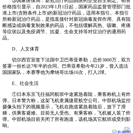
③国家医保局：新冠治疗药品由医药企业自主制定。销售
价格指引显示，自2023年1月1日起，国家药品监督管理部门批
准上市(含附条件上市)的新冠治疗药品，适用本指引。本指引
所称新冠治疗药品，是指直接针对新冠病毒发挥作用、具有阻
断感染或病毒复制效果的药品，不包括缓解高热、咳嗽、疼痛
等症状以及免疫调节、抗凝、生命支持等对症治疗的通用药
品。
D、人文体育
切尔西官宣签下法国中卫巴蒂亚希勒，总价3800万，双方
签署一份长达7年半的合同。巴蒂亚希勒今年21岁，曾入选法
国国家队，本赛季他为摩纳哥出场16次，打入2球。
E、社会生活
①日本东京飞往福冈航班中途紧急着陆，乘客称机上有炸
弹。日本警方称，这架飞机隶属捷星航空公司。中部机场监控
摄像头拍下的视频显示，飞机在跑道紧急着陆后，放下了滑
梯，供乘客避难。目前无人受伤。有乘客称，飞机被人装了炸
弹。中部机场目前关闭了所有跑道，该机场其它航班或受到影
响。