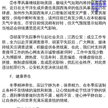
②冬季风暴继续影响美国，极端天气短期内将持续袭击加
州。近日在太平洋生成并袭击美国西海岸的低压风暴系统仍在
肆虐。加州作为美国西海岸人口密集区域受灾严重，大量房屋
被毁，供电中断时有发生，该州目前已有至少两人在本轮极端
天气中丧生。尽管目前情况稍有好转，但天气预报显示短期内
当地还会持续遭受恶劣天气影响。
③胡某宇失踪事件引起社会关注，江西公安：成立工作专
班，全力以赴开展调查搜寻。胡某宇失踪后，广大网友、媒体
持续关注调查进展，积极提供各类线索。在此，我们对支持调
查搜寻工作的热心网友表示诚挚感谢!同时，工作中发现少数
人为博眼球、蹭热度、引流牟利，恶意编造、传播虚假信息，
拼接、炮制虚假视频，造成恶劣影响，扰乱社会秩序。对此类
违法犯罪行为，公安机关坚决依法处理。
F、健康养生
冬季精神养生。应以宁静为本，保养精力。在冬季应该制
止各种不良情绪的滋扰和刺激，让心情始终处于恬淡宁静的状
态，遇到事情要做到含而不露，秘而不宣，使心神平静自如，
让自身的心田世界充满乐观喜悦的情绪。