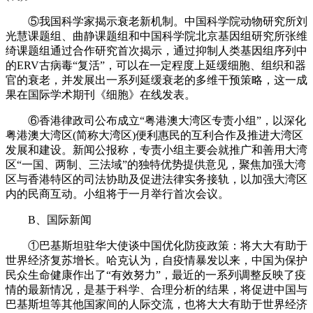
⑤我国科学家揭示衰老新机制。中国科学院动物研究所刘
光慧课题组、曲静课题组和中国科学院北京基因组研究所张维
绮课题组通过合作研究首次揭示，通过抑制人类基因组序列中
的ERV古病毒“复活”，可以在一定程度上延缓细胞、组织和器
官的衰老，并发展出一系列延缓衰老的多维干预策略，这一成
果在国际学术期刊《细胞》在线发表。
⑥香港律政司公布成立“粤港澳大湾区专责小组”，以深化
粤港澳大湾区(简称大湾区)便利惠民的互利合作及推进大湾区
发展和建设。新闻公报称，专责小组主要会就推广和善用大湾
区“一国、两制、三法域”的独特优势提供意见，聚焦加强大湾
区与香港特区的司法协助及促进法律实务接轨，以加强大湾区
内的民商互动。小组将于一月举行首次会议。
B、国际新闻
①巴基斯坦驻华大使谈中国优化防疫政策：将大大有助于
世界经济复苏增长。哈克认为，自疫情暴发以来，中国为保护
民众生命健康作出了“有效努力”，最近的一系列调整反映了疫
情的最新情况，是基于科学、合理分析的结果，将促进中国与
巴基斯坦等其他国家间的人际交流，也将大大有助于世界经济