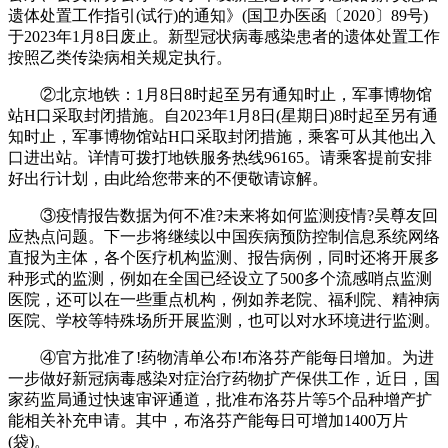
遗体处置工作指引(试行)的通知》(国卫办医函〔2020〕89号)
于2023年1月8日废止。新型冠状病毒感染患者的遗体处置工作
按照乙类传染病相关规定执行。
②北京地铁：1月8日8时起至另有通知时止，军事博物馆
站H口采取封闭措施。自2023年1月8日(星期日)8时起至另有通
知时止，军事博物馆站H口采取封闭措施，乘客可从其他出入
口进出站。详情可拨打地铁服务热线96165。请乘客提前安排
好出行计划，由此给您带来的不便敬请谅解。
③疫情报告数据为何不准?未来将如何监测疫情?吴尊友回
应热点问题。下一步将继续以中国疾病预防控制信息系统网络
直报为主体，各个医疗机构监测、报告病例，同时还将开展多
种形式的监测，例如在全国已经设立了500多个流感哨点监测
医院，还可以在一些重点机构，例如养老院、福利院、精神病
医院、学校等特殊场所开展监测，也可以对水环境进行监测。
④官方批准了!药物清单公布!布洛芬产能每日增加。为进
一步做好新冠病毒感染对症治疗药物扩产保供工作，近日，国
家药监局通过快速审评通道，批准布洛芬片等5个品种增产扩
能相关补充申请。其中，布洛芬产能每日可增加1400万片
(袋)。