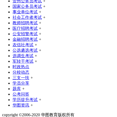
贵州公务员考试
+
国家公务员考试
+
事业单位考试
+
社会工作者考试
+
教师招聘考试
+
医疗招聘考试
+
公安招警考试
+
金融招聘考试
+
农信社考试
+
公选遴选考试
+
选调生考试
+
军转干考试
+
时政热点
分校动态
三支一扶
+
学员分享
题库
+
公考问答
学历提升考试
+
华图资讯
+
copyright ©2006-2020 华图教育版权所有