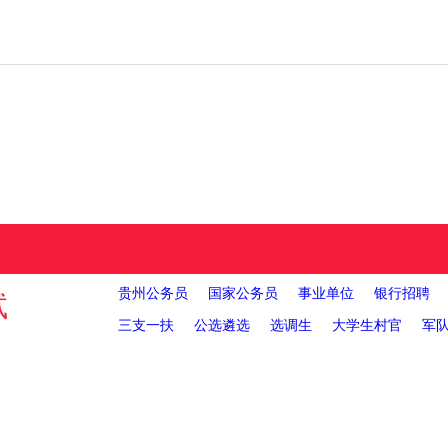
贵州公务员
国家公务员
事业单位
银行招聘
试
三支一扶
公选遴选
选调生
大学生村官
军
报名入口
招考职位
考试大纲
考证打印
成绩查