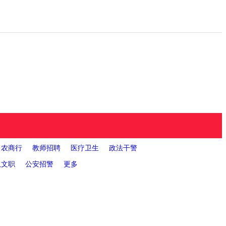
农商行
教师招聘
医疗卫生
政法干警
您当前位置：
贵州人
队文职
公安招警
更多
2023时
询
面试公告
录用公示
政策法规