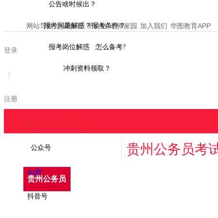
公告啥时候出？
网站导航
报考问题解惑？报考条件？
选课报班
手机站
老师家园
加入我们
华图教育APP
报考岗位解惑 怎么备考?
登录
冲刺资料领取？
|
注册
0851-85829568
贵州公务员考
公众号
qq群
贵州公务员
招考公告
报考指南
报名时间
抖音号