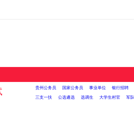
贵州公务员
国家公务员
事业单位
银行招聘
试
三支一扶
公选遴选
选调生
大学生村官
军
报名入口
招考职位
考试大纲
考证打印
成绩查