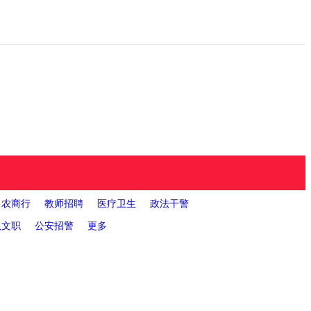
农商行
教师招聘
医疗卫生
政法干警
您当前位置：
贵州人
队文职
公安招警
更多
2023时
询
面试公告
录用公示
政策法规