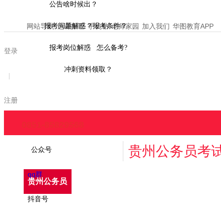
公告啥时候出？
网站导航
报考问题解惑？报考条件？
选课报班
手机站
老师家园
加入我们
华图教育APP
报考岗位解惑 怎么备考?
登录
冲刺资料领取？
|
注册
0851-85829568
贵州公务员考
公众号
qq群
贵州公务员
招考公告
报考指南
报名时间
抖音号