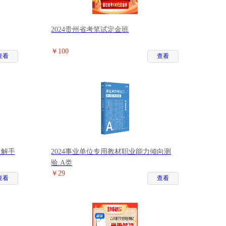
2024贵州省考笔试定金班
￥100
查看
查看
速解手
2024事业单位专用教材职业能力倾向测
验.A类
￥29
查看
查看