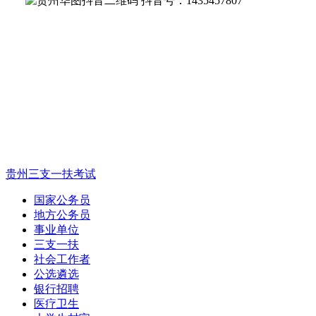
抖音号：1435457807
贵州三支一扶考试
国家公务员
地方公务员
事业单位
三支一扶
社会工作者
公选遴选
银行招聘
医疗卫生