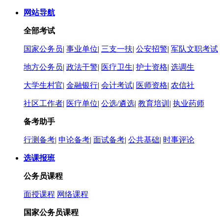
网站导航
全部考试
国家公务员
|
事业单位
|
三支一扶
|
公安招警
|
军队文职考试
地方公务员
|
政法干警
|
医疗卫生
|
护士资格
|
选调生
大学生村官
|
金融银行
|
会计考试
|
医师资格
|
农信社
社区工作者
|
医疗单位
|
公选/遴选
|
教育培训
|
执业药师
备考助手
行测备考
|
申论备考
|
面试备考
|
公共基础
|
时事评论
选课报班
公务员课程
面授课程
网络课程
国家公务员课程