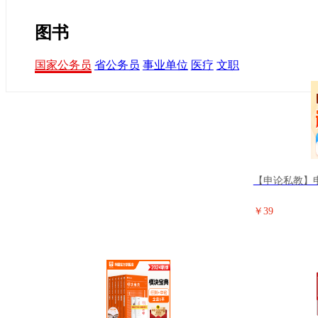
图书
国家公务员
省公务员
事业单位
医疗
文职
【申论私教】
￥39