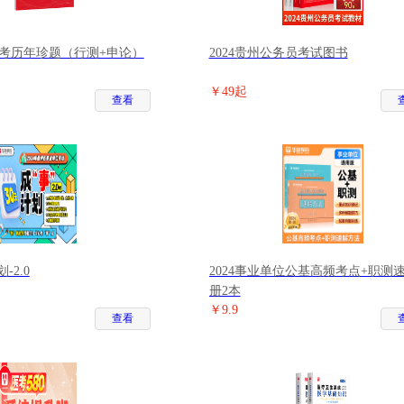
联考历年珍题（行测+申论）
2024贵州公务员考试图书
￥49起
查看
-2.0
2024事业单位公基高频考点+职测
册2本
￥9.9
查看