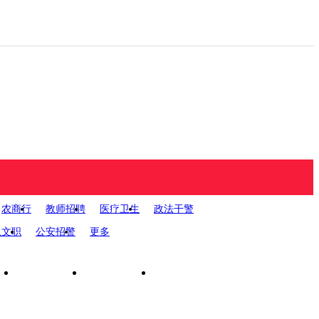
农商行
教师招聘
医疗卫生
政法干警
您当前位置：
贵州人
队文职
公安招警
更多
2023时
询
面试公告
录用公示
政策法规