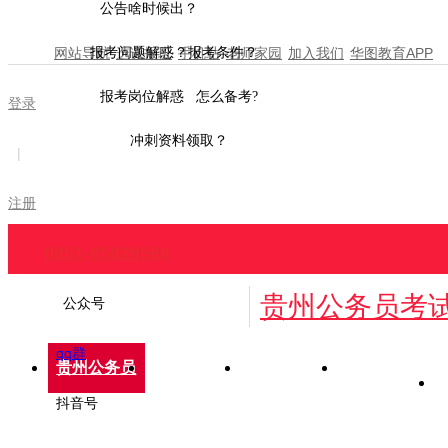
公告啥时候出？
网站导航
报考问题解惑？报考条件？
选课报班
手机站
老师家园
加入我们
华图教育APP
报考岗位解惑 怎么备考?
登录
冲刺资料领取？
|
注册
0851-85829568
贵州公务员考
公众号
qq群
贵州公务员
招考公告
报考指南
报名时间
抖音号