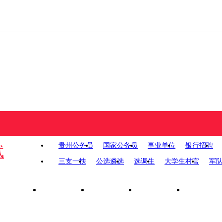
贵州公务员
国家公务员
事业单位
银行招聘
试
三支一扶
公选遴选
选调生
大学生村官
军
报名入口
招考职位
考试大纲
考证打印
成绩查