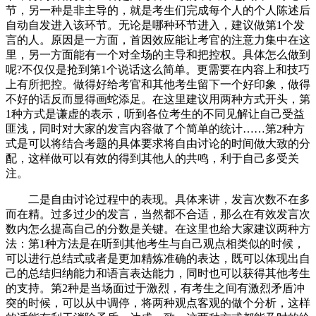
节，另一种是非主导的，就是考生们完成每个人的个人陈述后
自动自发进入该环节。无论是哪种环节进入，建议做第1个发
言的人。原因是一方面，首因效应能让考官的注意力集中在这
里，另一方面能有一个对全场的主导和把控权。具体怎么做到
呢?不仅仅是抢到第1个说话这么简单。更需要在内容上和技巧
上有所把控。做得好给考官和其他考生留下一个好印象，做得
不好的话反而显得画蛇添足。在这里建议用两种方式开头，第
1种方式是谦虚的表示，听到各位考生的不同见解让自己受益
匪浅，同时对大家的发言内容做了个简单的统计……第2种方
式是可以将结合考题的具体要求将自由讨论的时间做大致的分
配，这样做可以有效的得到其他人的共鸣，利于自己多受关
注。
二是自由讨论过程中的表现。具体来讲，发言次数不在多
而在精。过多过少的发言，当然都不合适，那么在有效发言次
数内怎么提高自己的分数是关键。在这里也给大家建议两种方
法：第1种方法是在听到其他考生与自己观点相类似的时候，
可以进行总结式或者是更加精炼准确的表达，既可以体现出自
己的总结归纳能力和语言表达能力，同时也可以获得其他考生
的支持。第2种是当场面过于激烈，有考生之间有激烈矛盾冲
突的时候，可以从中调停，将两种观点客观的做个分析，这样