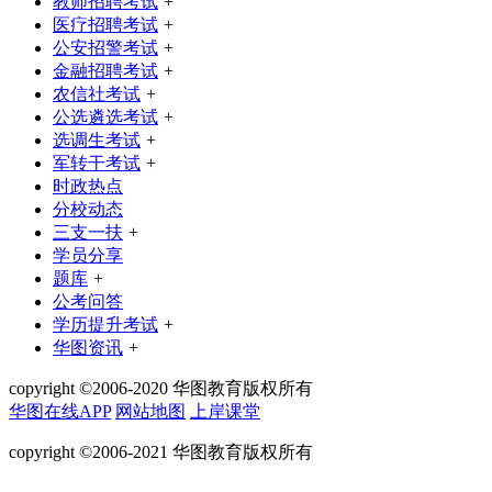
教师招聘考试
+
医疗招聘考试
+
公安招警考试
+
金融招聘考试
+
农信社考试
+
公选遴选考试
+
选调生考试
+
军转干考试
+
时政热点
分校动态
三支一扶
+
学员分享
题库
+
公考问答
学历提升考试
+
华图资讯
+
copyright ©2006-2020 华图教育版权所有
华图在线APP
网站地图
上岸课堂
copyright ©2006-2021 华图教育版权所有