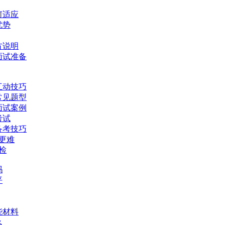
何适应
优势
方说明
面试准备
互动技巧
常见题型
面试案例
考试
备考技巧
式更难
检
吗
平
些材料
么