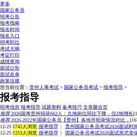
更多
国家公务员
招考公告
报考指南
报名时间
报名入口
招考职位
考试大纲
考证打印
成绩查询
面试公告
面试名单
政策法规
您当前位置：
贵州人事考试
>
国家公务员考试
>
报考指导
>
报考指导
招考信息
报考指导
试题资料
备考技巧
文章聚合页
推荐
2026国考贵州招录662人：九地岗位同比下降，仅2地增长
[
推荐
2026-2022年国家公务员【贵州】各地市招录情况对比，
[1
12-25
1742人浏览
报考指导
|
贵州国家公务员考试2026面试时
12-25
1253人浏览
报考指导
|
国家公务员考试2026面试形式变