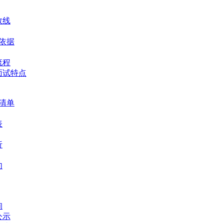
数线
择依据
流程
面试特点
备清单
表
析
句
询
公示