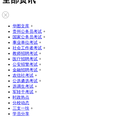
华图文库
+
贵州公务员考试
+
国家公务员考试
+
事业单位考试
+
社会工作者考试
+
教师招聘考试
+
医疗招聘考试
+
公安招警考试
+
金融招聘考试
+
农信社考试
+
公选遴选考试
+
选调生考试
+
军转干考试
+
时政热点
分校动态
三支一扶
+
学员分享