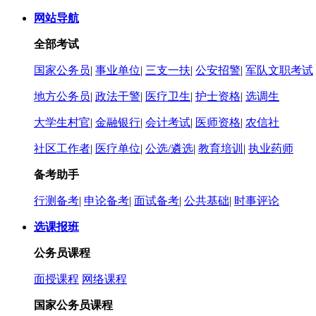
网站导航
全部考试
国家公务员
|
事业单位
|
三支一扶
|
公安招警
|
军队文职考试
地方公务员
|
政法干警
|
医疗卫生
|
护士资格
|
选调生
大学生村官
|
金融银行
|
会计考试
|
医师资格
|
农信社
社区工作者
|
医疗单位
|
公选/遴选
|
教育培训
|
执业药师
备考助手
行测备考
|
申论备考
|
面试备考
|
公共基础
|
时事评论
选课报班
公务员课程
面授课程
网络课程
国家公务员课程