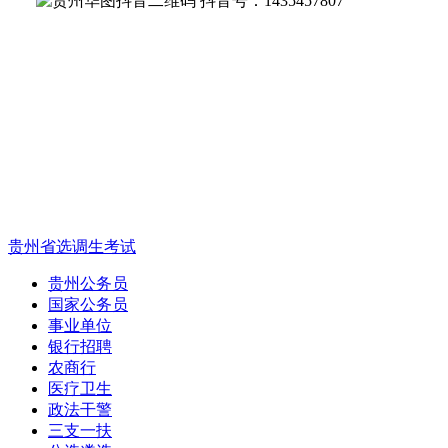
抖音号：1435457807
贵州省选调生考试
贵州公务员
国家公务员
事业单位
银行招聘
农商行
医疗卫生
政法干警
三支一扶