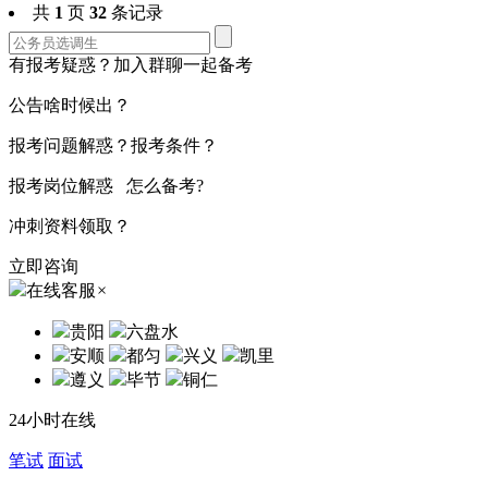
共
1
页
32
条记录
有报考疑惑？加入群聊一起备考
公告啥时候出？
报考问题解惑？报考条件？
报考岗位解惑 怎么备考?
冲刺资料领取？
立即咨询
在线客服
×
贵阳
六盘水
安顺
都匀
兴义
凯里
遵义
毕节
铜仁
24小时在线
笔试
面试