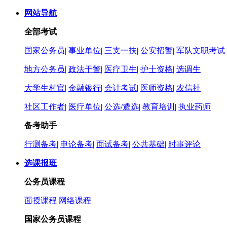
网站导航
全部考试
国家公务员
|
事业单位
|
三支一扶
|
公安招警
|
军队文职考试
地方公务员
|
政法干警
|
医疗卫生
|
护士资格
|
选调生
大学生村官
|
金融银行
|
会计考试
|
医师资格
|
农信社
社区工作者
|
医疗单位
|
公选/遴选
|
教育培训
|
执业药师
备考助手
行测备考
|
申论备考
|
面试备考
|
公共基础
|
时事评论
选课报班
公务员课程
面授课程
网络课程
国家公务员课程