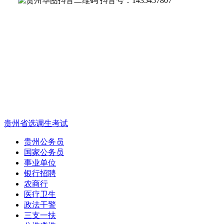
抖音号：1435457807
贵州省选调生考试
贵州公务员
国家公务员
事业单位
银行招聘
农商行
医疗卫生
政法干警
三支一扶