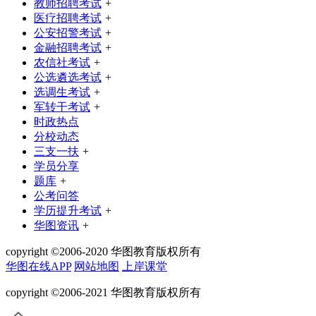
教师招聘考试
+
医疗招聘考试
+
公安招警考试
+
金融招聘考试
+
农信社考试
+
公选遴选考试
+
选调生考试
+
军转干考试
+
时政热点
分校动态
三支一扶
+
学员分享
题库
+
公考问答
学历提升考试
+
华图资讯
+
copyright ©2006-2020 华图教育版权所有
华图在线APP
网站地图
上岸课堂
copyright ©2006-2021 华图教育版权所有