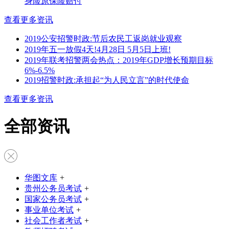
身险原保险赔付
查看更多资讯
2019公安招警时政:节后农民工返岗就业观察
2019年五一放假4天!4月28日 5月5日上班!
2019年联考招警两会热点：2019年GDP增长预期目标
6%-6.5%
2019招警时政:承担起“为人民立言”的时代使命
查看更多资讯
全部资讯
华图文库
+
贵州公务员考试
+
国家公务员考试
+
事业单位考试
+
社会工作者考试
+