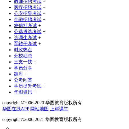
教师招聘考试
+
医疗招聘考试
+
公安招警考试
+
金融招聘考试
+
农信社考试
+
公选遴选考试
+
选调生考试
+
军转干考试
+
时政热点
分校动态
三支一扶
+
学员分享
题库
+
公考问答
学历提升考试
+
华图资讯
+
copyright ©2006-2020 华图教育版权所有
华图在线APP
网站地图
上岸课堂
copyright ©2006-2021 华图教育版权所有