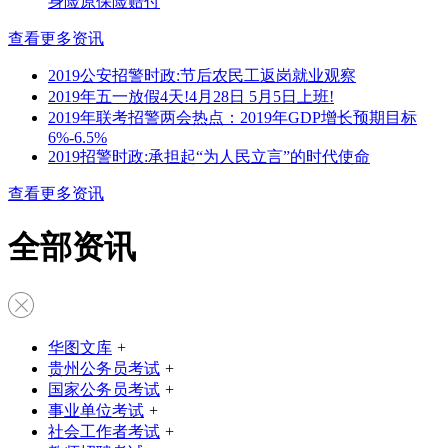
身险原保险赔付
查看更多资讯
2019公安招警时政:节后农民工返岗就业观察
2019年五一放假4天!4月28日 5月5日上班!
2019年联考招警两会热点：2019年GDP增长预期目标
6%-6.5%
2019招警时政:承担起“为人民立言”的时代使命
查看更多资讯
全部资讯
华图文库
+
贵州公务员考试
+
国家公务员考试
+
事业单位考试
+
社会工作者考试
+