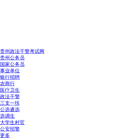
贵州政法干警考试网
贵州公务员
国家公务员
事业单位
银行招聘
农商行
医疗卫生
政法干警
三支一扶
公选遴选
选调生
大学生村官
公安招警
更多