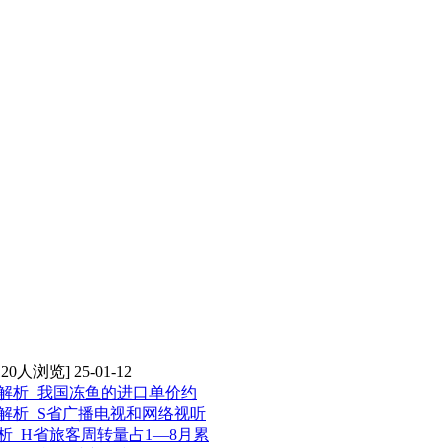
120人浏览] 25-01-12
及解析_我国冻鱼的进口单价约
及解析_S省广播电视和网络视听
析_H省旅客周转量占1—8月累