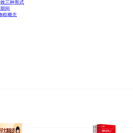
时效三种形式
:期间
:物权概念