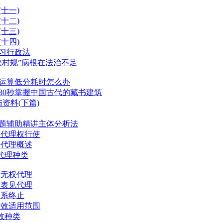
十一)
十二)
十三)
十四)
复习行政法
挟村规”病根在法治不足
学运算低分耗时怎么办
：30秒掌握中国古代的藏书建筑
资料(下篇)
试题辅助精讲主体分析法
:代理权行使
:代理概述
:代理种类
:无权代理
:表见代理
关系终止
时效适用范围
效种类