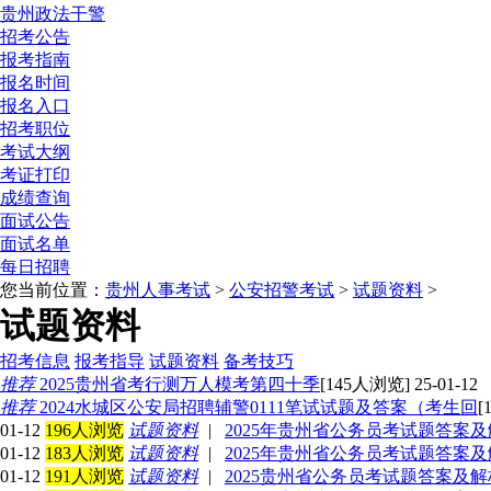
贵州政法干警
招考公告
报考指南
报名时间
报名入口
招考职位
考试大纲
考证打印
成绩查询
面试公告
面试名单
每日招聘
您当前位置：
贵州人事考试
>
公安招警考试
>
试题资料
>
试题资料
招考信息
报考指导
试题资料
备考技巧
推荐
2025贵州省考行测万人模考第四十季
[145人浏览] 25-01-12
推荐
2024水城区公安局招聘辅警0111笔试试题及答案（考生回
[
01-12
196人浏览
试题资料
|
2025年贵州省公务员考试题答案
01-12
183人浏览
试题资料
|
2025年贵州省公务员考试题答案
01-12
191人浏览
试题资料
|
2025贵州省公务员考试题答案及解