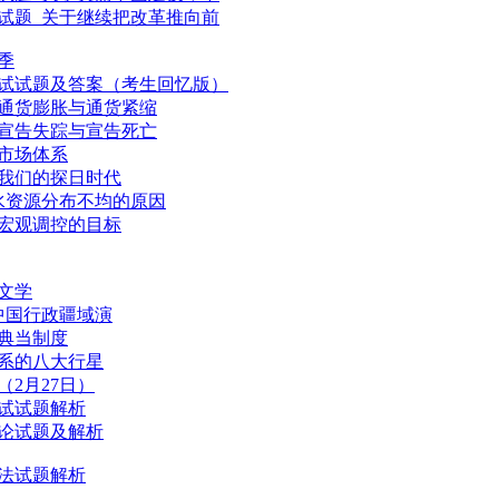
论试题_关于继续把改革推向前
季
1笔试试题及答案（考生回忆版）
：通货膨胀与通货紧缩
：宣告失踪与宣告死亡
：市场体系
：我们的探日时代
：水资源分布不均的原因
：宏观调控的目标
文学
中国行政疆域演
典当制度
系的八大行星
（2月27日）
笔试试题解析
申论试题及解析
民法试题解析