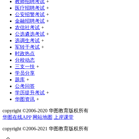
教师招聘考试
+
医疗招聘考试
+
公安招警考试
+
金融招聘考试
+
农信社考试
+
公选遴选考试
+
选调生考试
+
军转干考试
+
时政热点
分校动态
三支一扶
+
学员分享
题库
+
公考问答
学历提升考试
+
华图资讯
+
copyright ©2006-2020 华图教育版权所有
华图在线APP
网站地图
上岸课堂
copyright ©2006-2021 华图教育版权所有