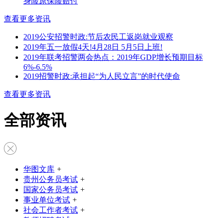
身险原保险赔付
查看更多资讯
2019公安招警时政:节后农民工返岗就业观察
2019年五一放假4天!4月28日 5月5日上班!
2019年联考招警两会热点：2019年GDP增长预期目标
6%-6.5%
2019招警时政:承担起“为人民立言”的时代使命
查看更多资讯
全部资讯
华图文库
+
贵州公务员考试
+
国家公务员考试
+
事业单位考试
+
社会工作者考试
+