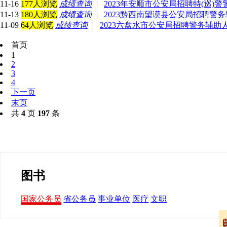
11-16
177人浏览
成绩查询
|
2023年安顺市公安局招聘特(巡)
11-13
180人浏览
成绩查询
|
2023黔西南望谟县公安局招聘警
11-09
64人浏览
成绩查询
|
2023六盘水市公安局招聘警务辅
首页
1
2
3
4
下一页
末页
共
4
页
197
条
图书
国家公务员
省公务员
事业单位
医疗
文职