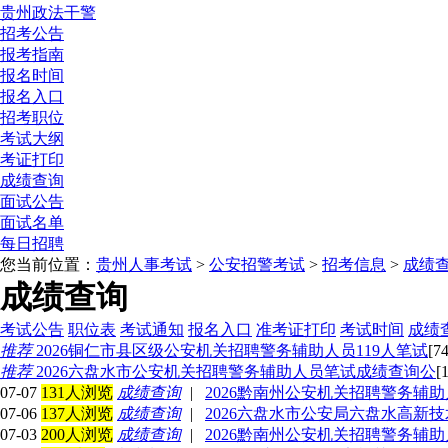
贵州政法干警
招考公告
报考指南
报名时间
报名入口
招考职位
考试大纲
考证打印
成绩查询
面试公告
面试名单
每日招聘
您当前位置：
贵州人事考试
>
公安招警考试
>
招考信息
>
成绩
成绩查询
考试公告
职位表
考试通知
报名入口
准考证打印
考试时间
成绩
推荐
2026铜仁市县区级公安机关招聘警务辅助人员119人笔试
[7
推荐
2026六盘水市公安机关招聘警务辅助人员笔试成绩查询公
[
07-07
131人浏览
成绩查询
|
2026黔南州公安机关招聘警务辅助
07-06
137人浏览
成绩查询
|
2026六盘水市公安局六盘水高新
07-03
200人浏览
成绩查询
|
2026黔南州公安机关招聘警务辅助