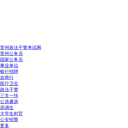
贵州政法干警考试网
贵州公务员
国家公务员
事业单位
银行招聘
农商行
医疗卫生
政法干警
三支一扶
公选遴选
选调生
大学生村官
公安招警
更多