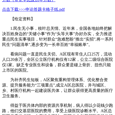
点击下载>>>申论答题卡格子纸.pdf
【给定资料】
1.民生无小事，枝叶总关情。近年来，全国各地始终把解
决百姓身边的“关键小事”作为“头等大事”办好办实，全力推进
重点民生实事项目，针对群众“急难愁盼”推出“实招”,将一系列
民生“问题清单”,逐步变为一长串百姓“幸福账单”。
看病问题一直是民生关切。A区现有常住人口25万，流动
人口20余万，全区公立医疗机构仅有12家，公立二级综合医院
仅1家。缺乏专业医生和设备，群众要是碰上骨折、扭伤只能
上市区的医院。
为补齐民生短板，A区聚焦重构管理体系、优化整合资
源、提升服务能力“三项重点”,成立A区总医院，并与城区、
乡、村医疗机构一起建设医共体，让群众获得更高质量的医疗
卫生服务。
得益于医共体内部的资源共享机制，病人得以少花钱少跑
路，他们交基层医院的费用，享受上级医院诊断水平。A区总