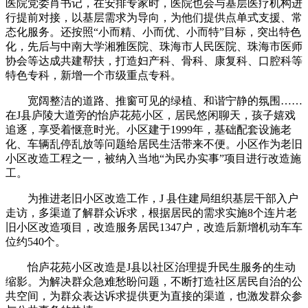
医院党委肖书记，在安排专家时，医院也会与基层医疗机构进
行提前对接，以基层需求为导向，为他们提供点单式支援、常
态化服务。还按照“小而精、小而优、小而特”目标，突出特色
化，先后与中南大学湘雅医院、珠海市人民医院、珠海市医师
协会等达成共建帮扶，打造妇产科、骨科、康复科、口腔科等
特色专科，新增一个市级重点专科。
宽阔整洁的道路、推窗可见的绿植、和谐宁静的氛围……
在J县庐陵大道旁的怡庐花苑小区，居民悠闲聊天，孩子嬉戏
追逐，享受着惬意时光。小区建于1999年，基础配套设施老
化、车辆乱停乱放等问题给居民生活带来不便。小区作为老旧
小区改造工程之一，被纳入当地“为民办实事”项目进行改造施
工。
为推进老旧小区改造工作，J 县住建局组织基层干部入户
走访，多渠道了解群众诉求，根据居民的需求实施8个连片老
旧小区改造项目，改造服务居民1347户，改造后新增机动车车
位约540个。
怡庐花苑小区改造是J县以社区治理提升民生服务的生动
缩影。为解决群众急难愁盼问题，不断打造社区居民自治的公
共空间，为群众表达诉求提供更为直接的渠道，也激发群众参