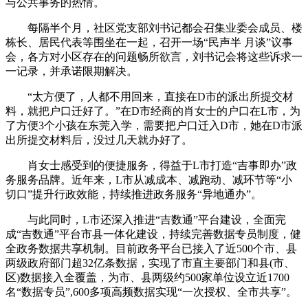
与公共事务的热情。
每隔半个月，社区党支部刘书记都会召集业委会成员、楼
栋长、居民代表等围坐在一起，召开一场“民声半 月谈”议事
会，各方对小区存在的问题畅所欲言，刘书记会将这些诉求一
一记录，并承诺限期解决。
“太方便了，人都不用回来，直接在D市的派出所提交材
料，就把户口迁好了。”在D市经商的肖女士的户口在L市，为
了方便3个小孩在东莞入学，需要把户口迁入D市，她在D市派
出所提交材料后，没过几天就办好了。
肖女士感受到的便捷服务，得益于L市打造“吉事即办”政
务服务品牌。近年来，L市从减成本、减跑动、减环节等“小
切口”提升行政效能，持续推进政务服务“异地通办”。
与此同时，L市还深入推进“吉数通”平台建设，全面完
成“吉数通”平台市县一体化建设，持续完善数据专员制度，健
全政务数据共享机制。目前政务平台已接入了近500个市、县
两级政府部门超32亿条数据，实现了市直主要部门和县(市、
区)数据接入全覆盖，为市、县两级约500家单位设立近1700
名“数据专员”,600多项高频数据实现“一次授权、全市共享”。