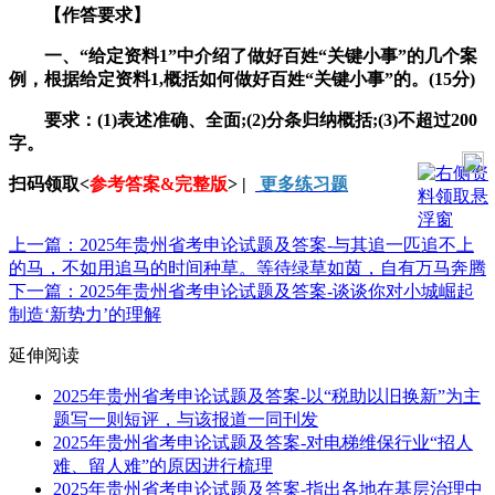
【作答要求】
一、“给定资料1”中介绍了做好百姓“关键小事”的几个案
例，根据给定资料1,概括如何做好百姓“关键小事”的。(15分)
要求：(1)表述准确、全面;(2)分条归纳概括;(3)不超过200
字。
扫码领取<
参考答案&完整版
> |
更多练习题
上一篇：2025年贵州省考申论试题及答案-与其追一匹追不上
的马，不如用追马的时间种草。等待绿草如茵，自有万马奔腾
下一篇：2025年贵州省考申论试题及答案-谈谈你对小城崛起
制造‘新势力’的理解
延伸阅读
2025年贵州省考申论试题及答案-以“税助以旧换新”为主
题写一则短评，与该报道一同刊发
2025年贵州省考申论试题及答案-对电梯维保行业“招人
难、留人难”的原因进行梳理
2025年贵州省考申论试题及答案-指出各地在基层治理中