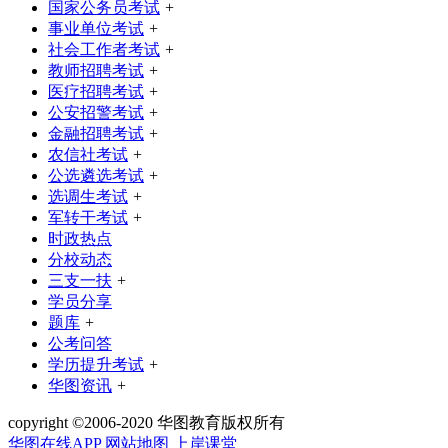
国家公务员考试
+
事业单位考试
+
社会工作者考试
+
教师招聘考试
+
医疗招聘考试
+
公安招警考试
+
金融招聘考试
+
农信社考试
+
公选遴选考试
+
选调生考试
+
军转干考试
+
时政热点
分校动态
三支一扶
+
学员分享
题库
+
公考问答
学历提升考试
+
华图资讯
+
copyright ©2006-2020 华图教育版权所有
华图在线APP
网站地图
上岸课堂